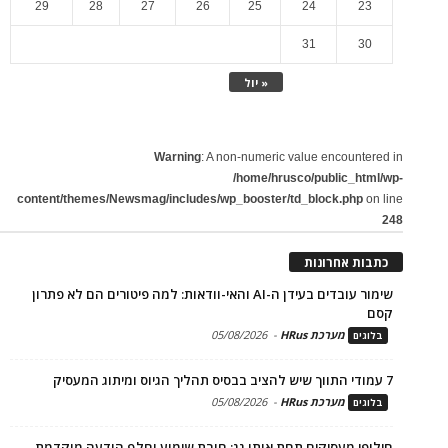
29
28
27
26
25
24
23
31
30
« יול
Warning
: A non-numeric value encountered in
/home/hrusco/public_html/wp-
content/themes/Newsmag/includes/wp_booster/td_block.php
on line
248
כתבות אחרונות
שימור עובדים בעידן ה-AI והאי-וודאות: למה פיטורים הם לא פתרון
קסם
מערכת HRus
-
05/08/2026
בלוגים
7 עמודי התווך שיש להציב בבסיס תהליך הגיוס ומיתוג המעסיק
מערכת HRus
-
05/08/2026
בלוגים
חילופי מעסיקים תחת אותו גג: חובת שימוע וחלף הודעה מוקדמת