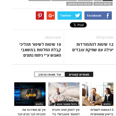
קליטת עובדים
קליטת עובדים מרחוק
Twitter
Facebook
כתבה קודמת
כתבה הבאה
12 שיטות להתמודדות
10 שיטות לשיפור תהליכי
יעילה עם שחיקת עובדים
קבלת החלטות במשאבי
האנוש ע"י ניתוח נתונים
מאמרים קשורים
עוד מאותו הכותב
בלוגים
ניהול משאבי אנוש
בלוגים
5 דוגמאות לשאלות
איך לספק חוויה חיובית
איך AI משדרגת את
בריאיון שמאפשרות
למועמד פוטנציאלי בלי
תוכניות חבר מביא חבר