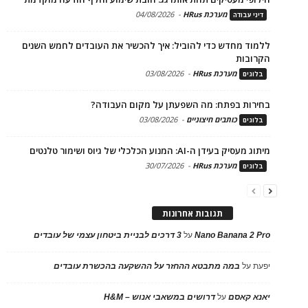
מערכת HRus
-
04/08/2026
דיני עבודה
ללמוד מחדש כדי להוביל: איך להכשיר את העובדים לחמש השנים
הקרובות
מערכת HRus
-
03/08/2026
בלוגים
בחירות בפתח: מה השפעתן על מקום העבודה?
כותבים חיצוניים
-
03/08/2026
בלוגים
מיתוג מעסיק בעידן ה-AI: המנוע הכלכלי של גיוס ושימור טלנטים
מערכת HRus
-
30/07/2026
בלוגים
תגובות אחרונות
Nano Banana 2 Pro
על
3 דרכים לבניית ביטחון עצמי של עובדים
יפעת
על
במה מתבטא ההחזר על ההשקעה בהכשרת עובדים
יאנא קאסם
על
דרושים במשאבי אנוש – H&M