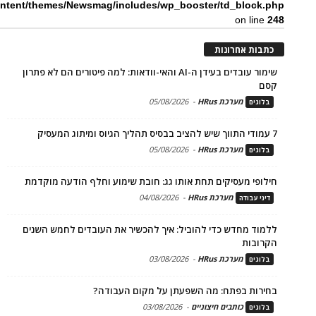
ntent/themes/Newsmag/includes/wp_booster/td_block.php
on line
248
כתבות אחרונות
שימור עובדים בעידן ה-AI והאי-וודאות: למה פיטורים הם לא פתרון
קסם
מערכת HRus
-
05/08/2026
בלוגים
7 עמודי התווך שיש להציב בבסיס תהליך הגיוס ומיתוג המעסיק
מערכת HRus
-
05/08/2026
בלוגים
חילופי מעסיקים תחת אותו גג: חובת שימוע וחלף הודעה מוקדמת
מערכת HRus
-
04/08/2026
דיני עבודה
ללמוד מחדש כדי להוביל: איך להכשיר את העובדים לחמש השנים
הקרובות
מערכת HRus
-
03/08/2026
בלוגים
בחירות בפתח: מה השפעתן על מקום העבודה?
כותבים חיצוניים
-
03/08/2026
בלוגים