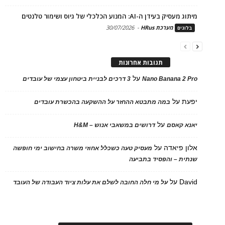
מיתוג מעסיק בעידן ה-AI: המנוע הכלכלי של גיוס ושימור טלנטים
מערכת HRus
-
30/07/2026
בלוגים
תגובות אחרונות
על
Nano Banana 2 Pro
3 דרכים לבניית ביטחון עצמי של עובדים
יפעת
על
במה מתבטא ההחזר על ההשקעה בהכשרת עובדים
על
יאנא קאסם
דרושים במשאבי אנוש – H&M
אלון פיאדה
על
מעסיק טעה כשכלל אחוזי משרה בחישוב ימי חופשה
שנתית – והפסיד בתביעה
David
על
על מי חלה החובה לשלם את עלות ציוד העבודה של העובד