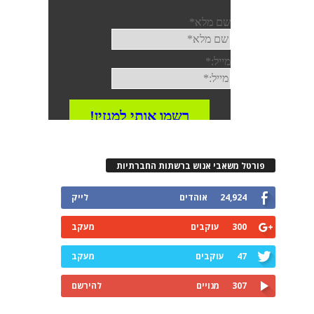
פורטל משאבי אנוש ברשתות החברתיות
24,924
אוהדים
לייק
300
עוקבים
מעקב
47
עוקבים
מעקב
307
מנויים
להירשם