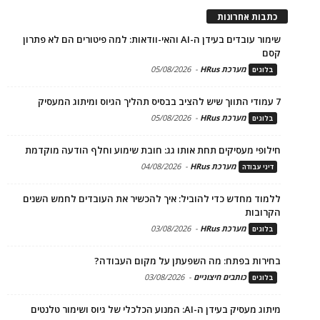
כתבות אחרונות
שימור עובדים בעידן ה-AI והאי-וודאות: למה פיטורים הם לא פתרון
קסם
מערכת HRus
-
05/08/2026
בלוגים
7 עמודי התווך שיש להציב בבסיס תהליך הגיוס ומיתוג המעסיק
מערכת HRus
-
05/08/2026
בלוגים
חילופי מעסיקים תחת אותו גג: חובת שימוע וחלף הודעה מוקדמת
מערכת HRus
-
04/08/2026
דיני עבודה
ללמוד מחדש כדי להוביל: איך להכשיר את העובדים לחמש השנים
הקרובות
מערכת HRus
-
03/08/2026
בלוגים
בחירות בפתח: מה השפעתן על מקום העבודה?
כותבים חיצוניים
-
03/08/2026
בלוגים
מיתוג מעסיק בעידן ה-AI: המנוע הכלכלי של גיוס ושימור טלנטים