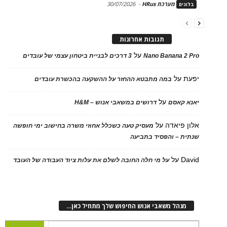
מערכת HRus
-
30/07/2026
בלוגים
תגובות אחרונות
על
Nano Banana 2 Pro
3 דרכים לבניית ביטחון עצמי של עובדים
יפעת
על
במה מתבטא ההחזר על ההשקעה בהכשרת עובדים
על
יאנא קאסם
דרושים במשאבי אנוש – H&M
אלון פיאדה
על
מעסיק טעה כשכלל אחוזי משרה בחישוב ימי חופשה
שנתית – והפסיד בתביעה
David
על
על מי חלה החובה לשלם את עלות ציוד העבודה של העובד
מנהל משאבי אנוש החיפוש שלך מתחיל כאן…