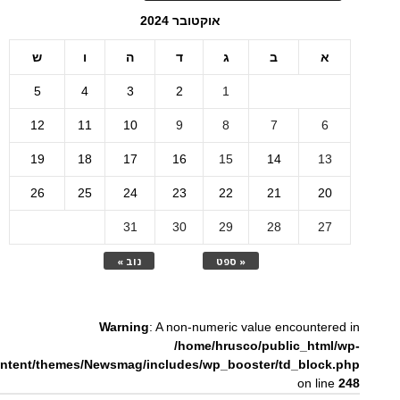
אוקטובר 2024
א
ב
ג
ד
ה
ו
ש
5
4
3
2
1
12
11
10
9
8
7
6
19
18
17
16
15
14
13
26
25
24
23
22
21
20
31
30
29
28
27
« ספט
נוב »
Warning
: A non-numeric value encountered in
/home/hrusco/public_html/wp-
ntent/themes/Newsmag/includes/wp_booster/td_block.php
on line
248