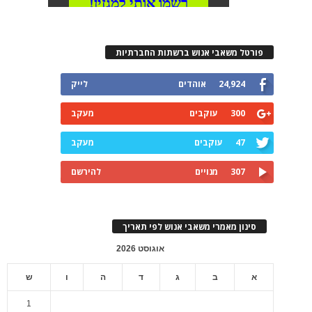
פורטל משאבי אנוש ברשתות החברתיות
24,924
אוהדים
לייק
300
עוקבים
מעקב
47
עוקבים
מעקב
307
מנויים
להירשם
סינון מאמרי משאבי אנוש לפי תאריך
אוגוסט 2026
א
ב
ג
ד
ה
ו
ש
1