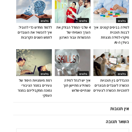
בלוגים
בלוגים
בלוגים
למידה בביסים קטנים: איך
4 שלבי המודל הבודק את
ללמוד מחדש כדי להוביל:
לבנות תוכנית
הערך האמיתי של
איך להכשיר את העובדים
מיקרו-למידה מנצחת
ההכשרות עבור הארגון
לחמש השנים הקרובות
בעידן ה-AI
בלוגים
בלוגים
בלוגים
ההבדלים בין תוכניות
איך יש לנהל למידה
רמת מיומנויות היסוד של
הכשרה לעובדים מבוגרים
כשהידע מתיישן תוך
צעירים במגזר הציבורי
לתוכניות הכשרה לצעירים
שנתיים-שלוש
נמוכה ממקביליהם במגזר
העסקי
אין תגובות
השאר תגובה