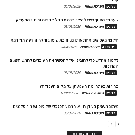
מערכת HRus
-
05/08/2026
בלוגים
7 עמודי התווך שיש להציב בבסיס תהליך הגיוס ומיתוג המעסיק
מערכת HRus
-
05/08/2026
בלוגים
חילופי מעסיקים תחת אותו גג: חובת שימוע וחלף הודעה מוקדמת
מערכת HRus
-
04/08/2026
דיני עבודה
ללמוד מחדש כדי להוביל: איך להכשיר את העובדים לחמש השנים
הקרובות
מערכת HRus
-
03/08/2026
בלוגים
בחירות בפתח: מה השפעתן על מקום העבודה?
כותבים חיצוניים
-
03/08/2026
בלוגים
מיתוג מעסיק בעידן ה-AI: המנוע הכלכלי של גיוס ושימור טלנטים
מערכת HRus
-
30/07/2026
בלוגים
תגובות אחרונות