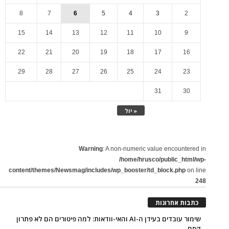
8
7
6
5
4
3
2
15
14
13
12
11
10
9
22
21
20
19
18
17
16
29
28
27
26
25
24
23
31
30
« יול
Warning
: A non-numeric value encountered in
/home/hrusco/public_html/wp-
content/themes/Newsmag/includes/wp_booster/td_block.php
on line
248
כתבות אחרונות
שימור עובדים בעידן ה-AI והאי-וודאות: למה פיטורים הם לא פתרון
קסם