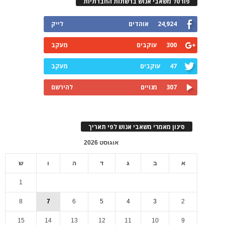
פורטל משאבי אנוש ברשתות החברתיות
24,924
אוהדים
לייק
300
עוקבים
מעקב
47
עוקבים
מעקב
307
מנויים
להירשם
סינון מאמרי משאבי אנוש לפי תאריך
אוגוסט 2026
א
ב
ג
ד
ה
ו
ש
1
8
7
6
5
4
3
2
15
14
13
12
11
10
9