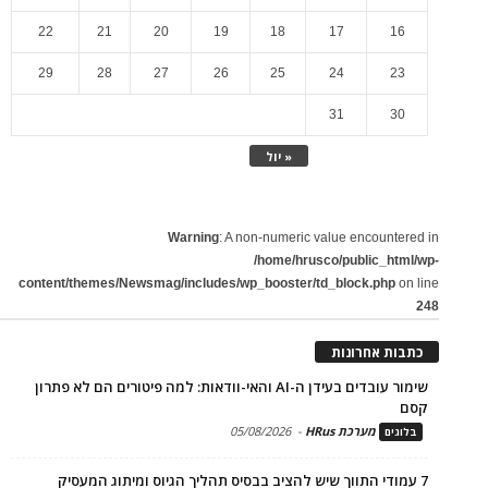
22
21
20
19
18
17
16
29
28
27
26
25
24
23
31
30
« יול
Warning
: A non-numeric value encountered in
/home/hrusco/public_html/wp-
content/themes/Newsmag/includes/wp_booster/td_block.php
on line
248
כתבות אחרונות
שימור עובדים בעידן ה-AI והאי-וודאות: למה פיטורים הם לא פתרון
קסם
מערכת HRus
-
05/08/2026
בלוגים
7 עמודי התווך שיש להציב בבסיס תהליך הגיוס ומיתוג המעסיק