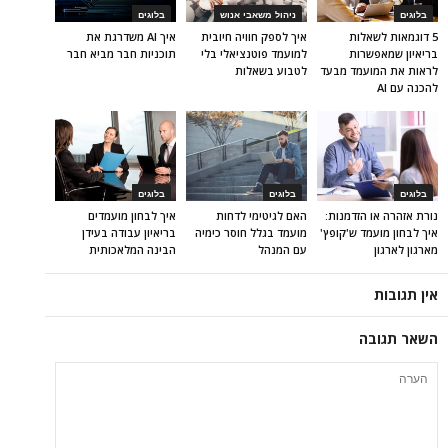
בלוגים
ניהול משאבי אנוש
בלוגים
5 דוגמאות לשאלות
איך לספק חוויה חיובית
איך AI משדרגת את
בריאיון שמאפשרות
למועמד פוטנציאלי בלי
תוכניות חבר מביא חבר
לראות את המועמד מבעד
לטבוע בשאלות
להכנה עם AI
בלוגים
בלוגים
בלוגים
נורת אזהרה או הזדמנות:
האם לגיטימי לדחות
איך לבחון מועמדים
איך לבחון מועמד ש'קופץ'
מועמד בגלל חוסר כימיה
בריאיון עבודה בעידן
מארגון לארגון
עם המנהל
הבינה המלאכותית
אין תגובות
השאר תגובה