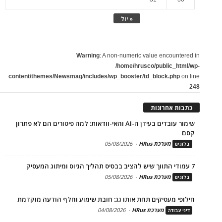
« יול
Warning
: A non-numeric value encountered in
/home/hrusco/public_html/wp-
content/themes/Newsmag/includes/wp_booster/td_block.php
on line
248
כתבות אחרונות
שימור עובדים בעידן ה-AI והאי-וודאות: למה פיטורים הם לא פתרון
קסם
מערכת HRus
-
05/08/2026
בלוגים
7 עמודי התווך שיש להציב בבסיס תהליך הגיוס ומיתוג המעסיק
מערכת HRus
-
05/08/2026
בלוגים
חילופי מעסיקים תחת אותו גג: חובת שימוע וחלף הודעה מוקדמת
מערכת HRus
-
04/08/2026
דיני עבודה