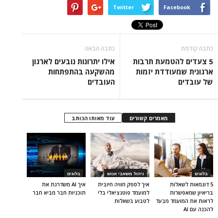
Twitter
Facebook
כתבה קודמת
כתבה הבאה
5 צעדים להטמעת תרבות
אילו יתרונות נובעים לארגון
ארגונית שמעודדת יזמות
מהשקעה בהתפתחות
של עובדים
העובדים
מאמרים קשורים
עוד מאותו הכותב
בלוגים
ניהול משאבי אנוש
בלוגים
5 דוגמאות לשאלות
איך לספק חוויה חיובית
איך AI משדרגת את
בריאיון שמאפשרות
למועמד פוטנציאלי בלי
תוכניות חבר מביא חבר
לראות את המועמד מבעד
לטבוע בשאלות
להכנה עם AI