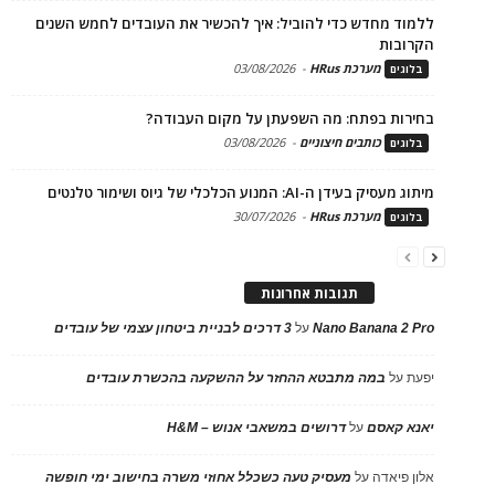
ללמוד מחדש כדי להוביל: איך להכשיר את העובדים לחמש השנים
הקרובות
מערכת HRus
-
03/08/2026
בלוגים
בחירות בפתח: מה השפעתן על מקום העבודה?
כותבים חיצוניים
-
03/08/2026
בלוגים
מיתוג מעסיק בעידן ה-AI: המנוע הכלכלי של גיוס ושימור טלנטים
מערכת HRus
-
30/07/2026
בלוגים
תגובות אחרונות
Nano Banana 2 Pro
על
3 דרכים לבניית ביטחון עצמי של עובדים
יפעת
על
במה מתבטא ההחזר על ההשקעה בהכשרת עובדים
יאנא קאסם
על
דרושים במשאבי אנוש – H&M
אלון פיאדה
על
מעסיק טעה כשכלל אחוזי משרה בחישוב ימי חופשה