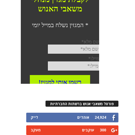
פורטל משאבי אנוש ברשתות החברתיות
24,924
אוהדים
לייק
300
עוקבים
מעקב