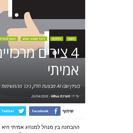
דעות
בלוגים
ניהול משאבי אנוש
הנעת עובדים
4 צירים מרכז
אמיתי
בעידן שבו AI מבצעת חלק ניכר מהמשימות הניהוליות הטכניות, המרכיב האנושי של המנהיג הכריזמטי הופך למבדל העיקרי של ארגונים מצליחים
על ידי
מערכת HRus
-
26/04/2026
שיתוף
Twitter
Facebook
ההבחנה בין מנהל למנהיג אמיתי היא 