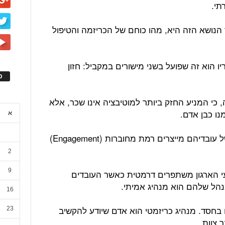
תי.
הנושא הזה היא, מהו כוחם של הכריזמה והטיפול
 הוא זה שפועל בשני מישורים במקביל: חזון
ס
כי המניע החזק ביותר למוטיבציה אינו שכר, אלא
ו כבן אדם.
א
מנהיגים שמשקיעים ברווחה הנפשית של עובדיהם מייצרים רמת מחוברות (Engagement)
2
9
עי הארגון משתפרים דרמטית כאשר העובדים
נהל שלהם הוא מנהיג אמיתי.
16
ואם בחסד. מנהיג כריזמטי הוא אדם שיודע להקשיב
23
 צוות.