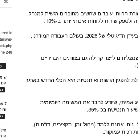
30
ורת הרווח: עובדים שחשים מחוברים רגשית למנהל,
ולספק שירות לקוחות איכותי יותר ב-10%.
tered in
אם כן, איך ובמה מתבטאת המנהיגות בעידן הדיגיטלי של 2026. בעולם העבודה המודרני,
tml/wp-
ock.php
line
248
מצליחים לייצר קהילה גם בצוותים היברידיים
.
כ
ת להפגין רגישות ואותנטיות היא הכלי החדש בארגז
הם ל
בלו
 אמיתי, שיודע לחבר את המשימה היומיומית
7 ע
ור הנטישה בכ-35%.
ומית
בלו
ניתן אמנם ללמד (ניהול זמן, תקציבים, דו"חות),
חילו
ת רכות עמוקות.
הוד