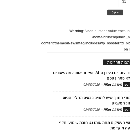
31
« יול
Warning
: A non-numeric value encoun
/home/hrusco/public_h
content/themes/Newsmag/includes/wp_booster/td_bl
on 
תבות אחרונות
שימור עובדים בעידן ה-AI והאי-וודאות: למה פיטורים
א פתרון קסם
מערכת HRus
-
05/08/2026
גים
מודי התווך שיש להציב בבסיס תהליך הגיוס
וג המעסיק
מערכת HRus
-
05/08/2026
גים
פי מעסיקים תחת אותו גג: חובת שימוע וחלף
עה מוקדמת