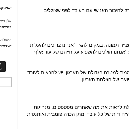
יאנא ק
 לחיבור האנושי עם העובד לפני שצוללים
אלון פיא
בחישוב 
David
ע
צייר תמונה. במקום להגיד 'אנחנו צריכים להעלות
העבודה 
היג סוחף יגיד: 'אנחנו הולכים להשפיע על חייהם של עוד אלף
מ
כ
ת למטרה הגדולה של הארגון. יש להראות לעובד
ועם של הצלחת הארגון.
ולת לראות את מה שאחרים מפספסים. מנהיגות
הייחודיות של כל עובד ומתן הכרה פומבית ואותנטית