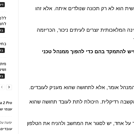
דינ
ושית הוא לא רק תכונה שנולדים איתה. אלא זהו
ללמו
לחמ
נה המלאכותית יוצרים לעיתים ניכור, הכריזמה
בלו
בחיר
עה שיש להתמקד בהם כדי להפוך ממנהל טכני
בלו
ושימ
בלו
המנהל אומר, אלא לתחושה שהוא מעניק לעובדים.
קשבה רדיקלית. היכולת לתת לעובד תחושה שהוא
a 2 Pro
עצמי של
 על אחד, יש לסגור את המחשב ולהניח את הטלפון
יפעת
על
עובדים