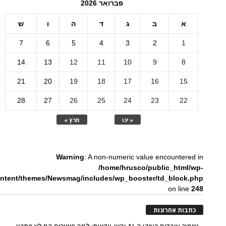
פברואר 2026
א
ב
ג
ד
ה
ו
ש
7
6
5
4
3
2
1
14
13
12
11
10
9
8
21
20
19
18
17
16
15
28
27
26
25
24
23
22
« ינו
מרץ »
Warning
: A non-numeric value encountered in
/home/hrusco/public_html/wp-
ntent/themes/Newsmag/includes/wp_booster/td_block.php
on line
248
כתבות אחרונות