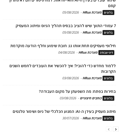
שימור עובדים בעידן ה-AI והאי-וודאות: למה פיטורים הם לא פתרון
קסם
מערכת HRus
-
05/08/2026
בלוגים
7 עמודי התווך שיש להציב בבסיס תהליך הגיוס ומיתוג המעסיק
מערכת HRus
-
05/08/2026
בלוגים
חילופי מעסיקים תחת אותו גג: חובת שימוע וחלף הודעה מוקדמת
מערכת HRus
-
04/08/2026
דיני עבודה
ללמוד מחדש כדי להוביל: איך להכשיר את העובדים לחמש השנים
הקרובות
מערכת HRus
-
03/08/2026
בלוגים
בחירות בפתח: מה השפעתן על מקום העבודה?
כותבים חיצוניים
-
03/08/2026
בלוגים
מיתוג מעסיק בעידן ה-AI: המנוע הכלכלי של גיוס ושימור טלנטים
מערכת HRus
-
30/07/2026
בלוגים