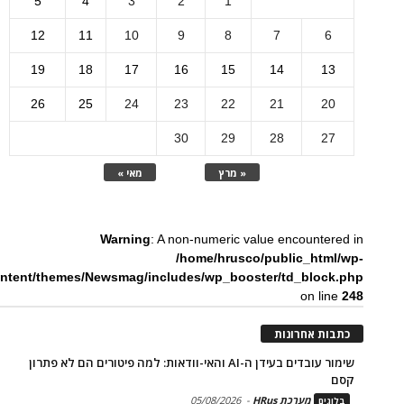
5
4
3
2
1
12
11
10
9
8
7
6
19
18
17
16
15
14
13
26
25
24
23
22
21
20
30
29
28
27
« מרץ
מאי »
Warning
: A non-numeric value encountered in
/home/hrusco/public_html/wp-
ntent/themes/Newsmag/includes/wp_booster/td_block.php
on line
248
כתבות אחרונות
שימור עובדים בעידן ה-AI והאי-וודאות: למה פיטורים הם לא פתרון
קסם
מערכת HRus
-
05/08/2026
בלוגים