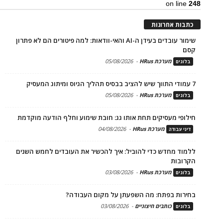
on line
248
כתבות אחרונות
שימור עובדים בעידן ה-AI והאי-וודאות: למה פיטורים הם לא פתרון
קסם
מערכת HRus
-
05/08/2026
בלוגים
7 עמודי התווך שיש להציב בבסיס תהליך הגיוס ומיתוג המעסיק
מערכת HRus
-
05/08/2026
בלוגים
חילופי מעסיקים תחת אותו גג: חובת שימוע וחלף הודעה מוקדמת
מערכת HRus
-
04/08/2026
דיני עבודה
ללמוד מחדש כדי להוביל: איך להכשיר את העובדים לחמש השנים
הקרובות
מערכת HRus
-
03/08/2026
בלוגים
בחירות בפתח: מה השפעתן על מקום העבודה?
כותבים חיצוניים
-
03/08/2026
בלוגים