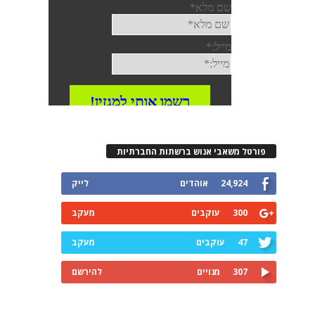
פורטל משאבי אנוש ברשתות החברתיות
24,924
אוהדים
לייק
300
עוקבים
מעקב
47
עוקבים
מעקב
307
מנויים
להירשם