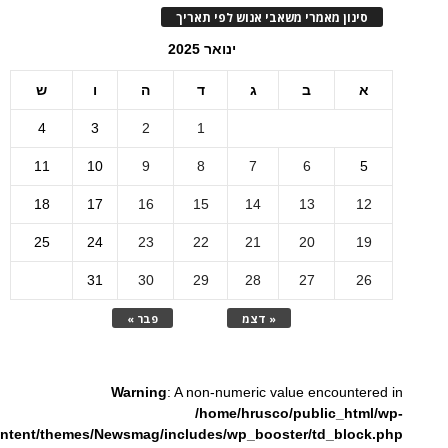
סינון מאמרי משאבי אנוש לפי תאריך
ינואר 2025
א
ב
ג
ד
ה
ו
ש
4
3
2
1
11
10
9
8
7
6
5
18
17
16
15
14
13
12
25
24
23
22
21
20
19
31
30
29
28
27
26
« דצמ
פבר »
Warning
: A non-numeric value encountered in
/home/hrusco/public_html/wp-
ntent/themes/Newsmag/includes/wp_booster/td_block.php