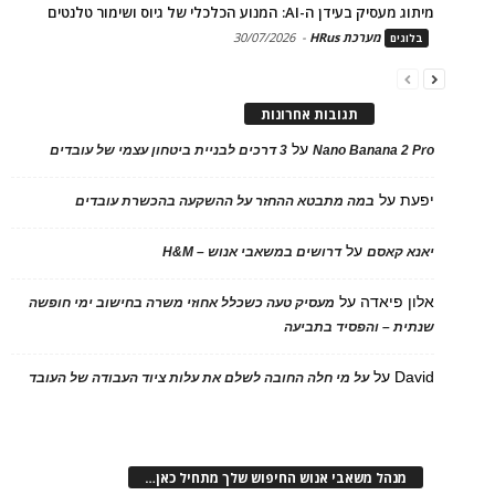
מיתוג מעסיק בעידן ה-AI: המנוע הכלכלי של גיוס ושימור טלנטים
מערכת HRus
-
30/07/2026
בלוגים
תגובות אחרונות
על
Nano Banana 2 Pro
3 דרכים לבניית ביטחון עצמי של עובדים
יפעת
על
במה מתבטא ההחזר על ההשקעה בהכשרת עובדים
על
יאנא קאסם
דרושים במשאבי אנוש – H&M
אלון פיאדה
על
מעסיק טעה כשכלל אחוזי משרה בחישוב ימי חופשה
שנתית – והפסיד בתביעה
David
על
על מי חלה החובה לשלם את עלות ציוד העבודה של העובד
מנהל משאבי אנוש החיפוש שלך מתחיל כאן…