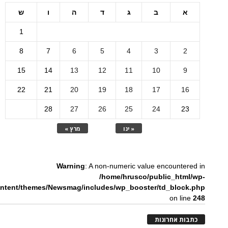
א
ב
ג
ד
ה
ו
ש
1
8
7
6
5
4
3
2
15
14
13
12
11
10
9
22
21
20
19
18
17
16
28
27
26
25
24
23
« ינו
מרץ »
Warning
: A non-numeric value encountered in
/home/hrusco/public_html/wp-
ntent/themes/Newsmag/includes/wp_booster/td_block.php
on line
248
כתבות אחרונות