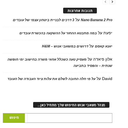
תגובות אחרונות
על
Nano Banana 2 Pro
3 דרכים לבניית ביטחון עצמי של עובדים
יפעת
על
במה מתבטא ההחזר על ההשקעה בהכשרת עובדים
על
יאנא קאסם
דרושים במשאבי אנוש – H&M
אלון פיאדה
על
מעסיק טעה כשכלל אחוזי משרה בחישוב ימי חופשה
שנתית – והפסיד בתביעה
David
על
על מי חלה החובה לשלם את עלות ציוד העבודה של העובד
מנהל משאבי אנוש החיפוש שלך מתחיל כאן…