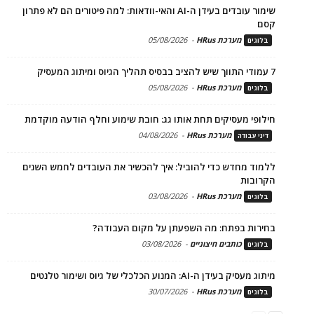
שימור עובדים בעידן ה-AI והאי-וודאות: למה פיטורים הם לא פתרון
קסם
מערכת HRus
-
05/08/2026
בלוגים
7 עמודי התווך שיש להציב בבסיס תהליך הגיוס ומיתוג המעסיק
מערכת HRus
-
05/08/2026
בלוגים
חילופי מעסיקים תחת אותו גג: חובת שימוע וחלף הודעה מוקדמת
מערכת HRus
-
04/08/2026
דיני עבודה
ללמוד מחדש כדי להוביל: איך להכשיר את העובדים לחמש השנים
הקרובות
מערכת HRus
-
03/08/2026
בלוגים
בחירות בפתח: מה השפעתן על מקום העבודה?
כותבים חיצוניים
-
03/08/2026
בלוגים
מיתוג מעסיק בעידן ה-AI: המנוע הכלכלי של גיוס ושימור טלנטים
מערכת HRus
-
30/07/2026
בלוגים