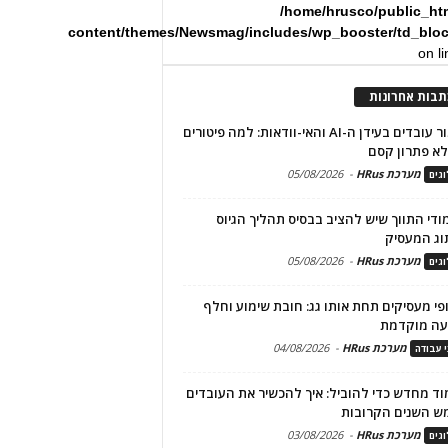
/home/hrusco/public_ht
content/themes/Newsmag/includes/wp_booster/td_blo
on l
תבות אחרונות
שימור עובדים בעידן ה-AI והאי-וודאות: למה פיטורים
א פתרון קסם
מערכת HRus
-
05/08/2026
גים
מודי התווך שיש להציב בבסיס תהליך הגיוס
וג המעסיק
מערכת HRus
-
05/08/2026
גים
פי מעסיקים תחת אותו גג: חובת שימוע וחלף
עה מוקדמת
מערכת HRus
-
04/08/2026
י עבודה
ד מחדש כדי להוביל: איך להכשיר את העובדים
ש השנים הקרובות
מערכת HRus
-
03/08/2026
גים