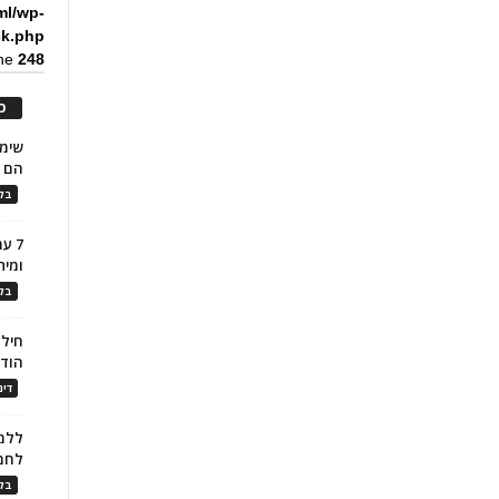
ml/wp-
ck.php
ine
248
כ
הם ל
בלו
7 ע
ומית
בלו
חילו
הוד
דינ
ללמו
לחמ
בלו