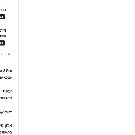
בחיר
בלו
ושימ
בלו
a 2 Pro
עצמי של
יפעת
ע
בהכשרת
יאנא ק
אלון פי
בחישוב 