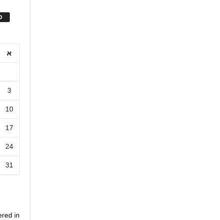
ס
א
3
10
17
24
31
ered in