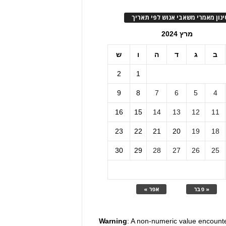
ינון מאמרי משאבי אנוש לפי תאריך
מרץ 2024
ב
ג
ד
ה
ו
ש
2
1
9
8
7
6
5
4
16
15
14
13
12
11
23
22
21
20
19
18
30
29
28
27
26
25
« פבר
אפר »
Warning
: A non-numeric value encount