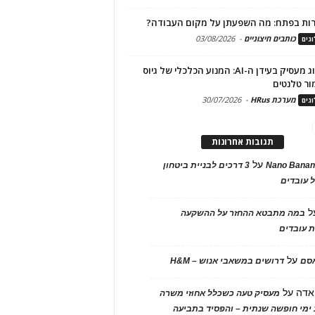
ות בפתח: מה השפעתן על מקום העבודה?
כותבים חיצוניים
-
03/08/2026
גים
מיתוג מעסיק בעידן ה-AI: המנוע הכלכלי של גיוס
ור טלנטים
מערכת HRus
-
30/07/2026
גים
תגובות אחרונות
על
Nano Banan
3 דרכים לבניית ביטחון
 עובדים
ל
במה מתבטא ההחזר על ההשקעה
 עובדים
על
אסם
דרושים במשאבי אנוש – H&M
אדה
על
מעסיק טעה כשכלל אחוזי משרה
ימי חופשה שנתית – והפסיד בתביעה