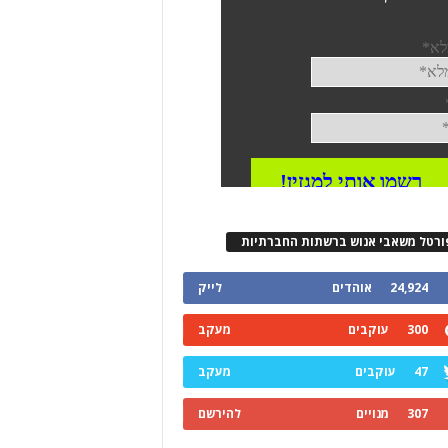
ורטל משאבי אנוש ברשתות החברתיות
24,924
אוהדים
לייק
300
עוקבים
מעקב
47
עוקבים
מעקב
307
מנויים
להירשם