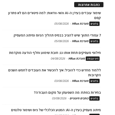
כתבות אחרונות
שימור עובדים בעידן ה-AI והאי-וודאות: למה פיטורים הם לא פתרון
קסם
מערכת HRus
-
05/08/2026
בלוגים
7 עמודי התווך שיש להציב בבסיס תהליך הגיוס ומיתוג המעסיק
מערכת HRus
-
05/08/2026
בלוגים
חילופי מעסיקים תחת אותו גג: חובת שימוע וחלף הודעה מוקדמת
מערכת HRus
-
04/08/2026
דיני עבודה
ללמוד מחדש כדי להוביל: איך להכשיר את העובדים לחמש השנים
הקרובות
מערכת HRus
-
03/08/2026
בלוגים
בחירות בפתח: מה השפעתן על מקום העבודה?
כותבים חיצוניים
-
03/08/2026
בלוגים
מיתוג מעסיק בעידן ה-AI: המנוע הכלכלי של גיוס ושימור טלנטים