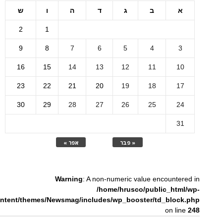
א
ב
ג
ד
ה
ו
ש
2
1
9
8
7
6
5
4
3
16
15
14
13
12
11
10
23
22
21
20
19
18
17
30
29
28
27
26
25
24
31
« פבר
אפר »
Warning
: A non-numeric value encountered in
/home/hrusco/public_html/wp-
ntent/themes/Newsmag/includes/wp_booster/td_block.php
on line
248