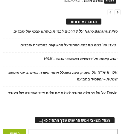
מערכת HRus
-
30/07/2026
בלוגים
תגובות אחרונות
על
Nano Banana 2 Pro
3 דרכים לבניית ביטחון עצמי של עובדים
יפעת
על
במה מתבטא ההחזר על ההשקעה בהכשרת עובדים
על
יאנא קאסם
דרושים במשאבי אנוש – H&M
אלון פיאדה
על
מעסיק טעה כשכלל אחוזי משרה בחישוב ימי חופשה
שנתית – והפסיד בתביעה
David
על
על מי חלה החובה לשלם את עלות ציוד העבודה של העובד
מנהל משאבי אנוש החיפוש שלך מתחיל כאן…