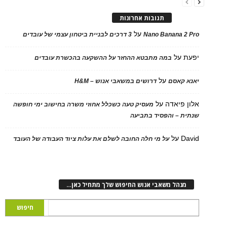
תגובות אחרונות
על
Nano Banana 2 Pro
3 דרכים לבניית ביטחון עצמי של עובדים
יפעת
על
במה מתבטא ההחזר על ההשקעה בהכשרת עובדים
על
יאנא קאסם
דרושים במשאבי אנוש – H&M
אלון פיאדה
על
מעסיק טעה כשכלל אחוזי משרה בחישוב ימי חופשה
שנתית – והפסיד בתביעה
David
על
על מי חלה החובה לשלם את עלות ציוד העבודה של העובד
מנהל משאבי אנוש החיפוש שלך מתחיל כאן…