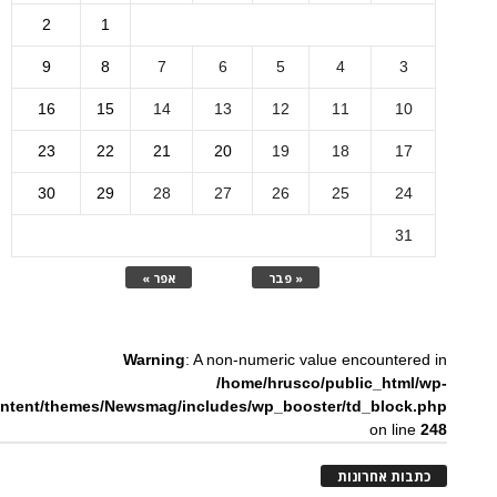
2
1
9
8
7
6
5
4
3
16
15
14
13
12
11
10
23
22
21
20
19
18
17
30
29
28
27
26
25
24
31
« פבר
אפר »
Warning
: A non-numeric value encountered in
/home/hrusco/public_html/wp-
ntent/themes/Newsmag/includes/wp_booster/td_block.php
on line
248
כתבות אחרונות