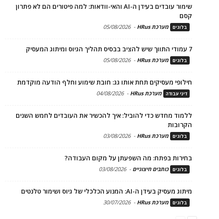
שימור עובדים בעידן ה-AI והאי-וודאות: למה פיטורים הם לא פתרון
קסם
מערכת HRus
-
05/08/2026
בלוגים
7 עמודי התווך שיש להציב בבסיס תהליך הגיוס ומיתוג המעסיק
מערכת HRus
-
05/08/2026
בלוגים
חילופי מעסיקים תחת אותו גג: חובת שימוע וחלף הודעה מוקדמת
מערכת HRus
-
04/08/2026
דיני עבודה
ללמוד מחדש כדי להוביל: איך להכשיר את העובדים לחמש השנים
הקרובות
מערכת HRus
-
03/08/2026
בלוגים
בחירות בפתח: מה השפעתן על מקום העבודה?
כותבים חיצוניים
-
03/08/2026
בלוגים
מיתוג מעסיק בעידן ה-AI: המנוע הכלכלי של גיוס ושימור טלנטים
מערכת HRus
-
30/07/2026
בלוגים