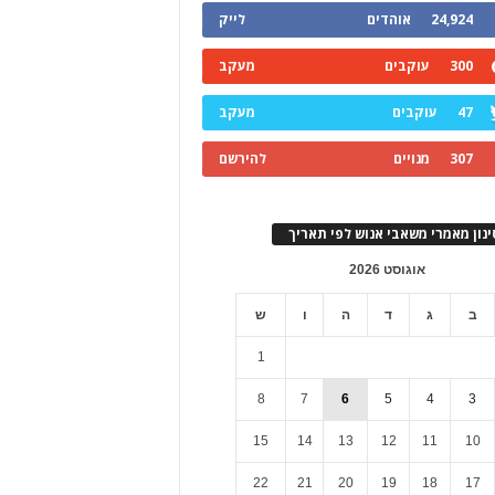
24,924
אוהדים
לייק
300
עוקבים
מעקב
47
עוקבים
מעקב
307
מנויים
להירשם
ינון מאמרי משאבי אנוש לפי תאריך
אוגוסט 2026
ב
ג
ד
ה
ו
ש
1
8
7
6
5
4
3
15
14
13
12
11
10
22
21
20
19
18
17