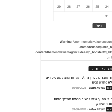
29
28
27
26
25
24
31
« יול
Warning
: A non-numeric value encoun
/home/hrusco/public_h
content/themes/Newsmag/includes/wp_booster/td_bl
on 
תבות אחרונות
שימור עובדים בעידן ה-AI והאי-וודאות: למה פיטורים
א פתרון קסם
מערכת HRus
-
05/08/2026
גים
מודי התווך שיש להציב בבסיס תהליך הגיוס
וג המעסיק
מערכת HRus
-
05/08/2026
גים