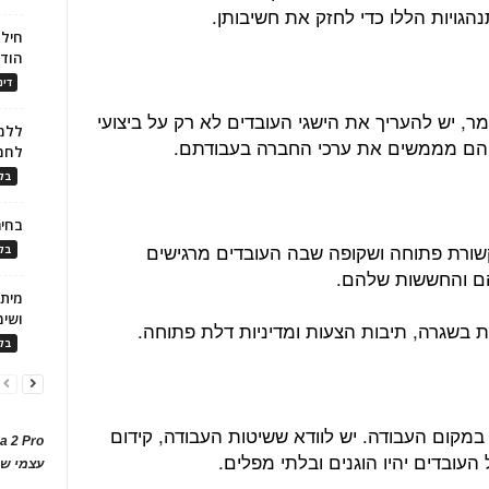
גויות הללו כדי לחזק את חשיבותן.
חילו
הוד
דינ
ר, יש להעריך את הישגי העובדים לא רק על ביצועי
ללמו
הם מממשים את ערכי החברה בעבודתם.
לחמ
בלו
בחיר
שורת פתוחה ושקופה שבה העובדים מרגישים
בלו
הם והחששות שלהם.
ושימ
ת בשגרה, תיבות הצעות ומדיניות דלת פתוחה.
בלו
 במקום העבודה. יש לוודא ששיטות העבודה, קידום
a 2 Pro
העובדים יהיו הוגנים ובלתי מפלים.
עצמי של