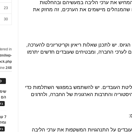
המחיש את ערכי הליבה במעשיהם ובהחלטות
ם שהמנהלים מיישמים את הערכים, זה מחזק את
23
30
יוס. יש לתכנן שאלות ריאיון וקריטריונים להערכה,
tered in
 לערכי החברה, ומבטיחים שעובדים חדשים יתרמו
tml/wp-
ock.php
line
248
כ
ליטת העובדים. יש להשתמש במפגשי השתלמות כדי
יסטוריה והתרבות הארגונית של החברה, ולהדגים
הם ל
בלו
7 ע
ומית
ובדים על התנהגויות המשקפות את ערכי הליבה
בלו