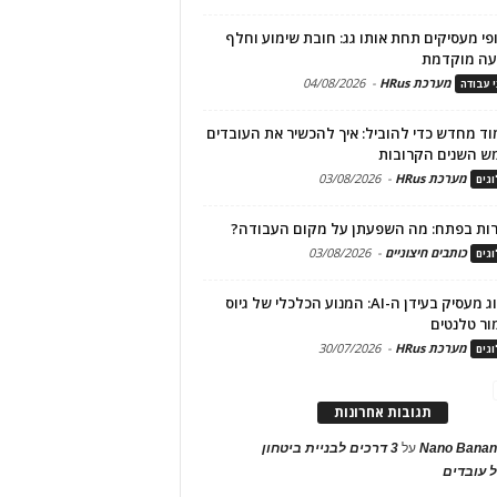
פי מעסיקים תחת אותו גג: חובת שימוע וחלף
עה מוקדמת
מערכת HRus
-
04/08/2026
י עבודה
ד מחדש כדי להוביל: איך להכשיר את העובדים
ש השנים הקרובות
מערכת HRus
-
03/08/2026
גים
ות בפתח: מה השפעתן על מקום העבודה?
כותבים חיצוניים
-
03/08/2026
גים
מיתוג מעסיק בעידן ה-AI: המנוע הכלכלי של גיוס
ור טלנטים
מערכת HRus
-
30/07/2026
גים
תגובות אחרונות
Nano Banan
על
3 דרכים לבניית ביטחון
 עובדים