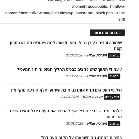
/home/hrusco/public_html/wp-
content/themes/Newsmag/includes/wp_booster/td_block.php
on line
248
כתבות אחרונות
שימור עובדים בעידן ה-AI והאי-וודאות: למה פיטורים הם לא פתרון
קסם
מערכת HRus
-
05/08/2026
בלוגים
7 עמודי התווך שיש להציב בבסיס תהליך הגיוס ומיתוג המעסיק
מערכת HRus
-
05/08/2026
בלוגים
חילופי מעסיקים תחת אותו גג: חובת שימוע וחלף הודעה מוקדמת
מערכת HRus
-
04/08/2026
דיני עבודה
ללמוד מחדש כדי להוביל: איך להכשיר את העובדים לחמש השנים
הקרובות
מערכת HRus
-
03/08/2026
בלוגים
בחירות בפתח: מה השפעתן על מקום העבודה?