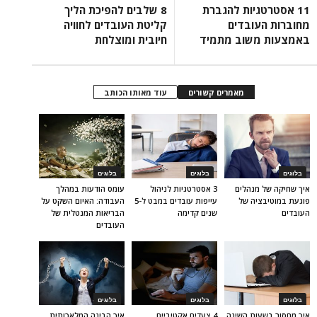
11 אסטרטגיות להגברת
8 שלבים להפיכת הליך
מחוברות העובדים
קליטת העובדים לחוויה
באמצעות משוב מתמיד
חיובית ומוצלחת
מאמרים קשורים
עוד מאותו הכותב
בלוגים
בלוגים
בלוגים
איך שחיקה של מנהלים
3 אסטרטגיות לניהול
עומס הודעות במהלך
פוגעת במוטיבציה של
עייפות עובדים במבט ל-5
העבודה: האיום השקט על
העובדים
שנים קדימה
הבריאות המנטלית של
העובדים
בלוגים
בלוגים
בלוגים
איך מחסור בשעות השינה
4 צעדים אקטיביים
איך הבינה המלאכותית