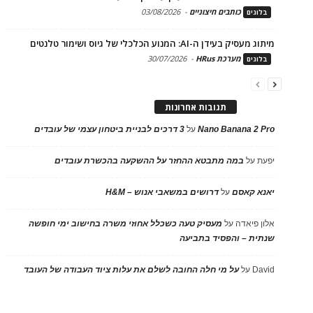
כותבים חיצוניים
-
03/08/2026
בלוגים
מיתוג מעסיק בעידן ה-AI: המנוע הכלכלי של גיוס ושימור טלנטים
מערכת HRus
-
30/07/2026
בלוגים
תגובות אחרונות
Nano Banana 2 Pro
על
3 דרכים לבניית ביטחון עצמי של עובדים
יפעת
על
במה מתבטא ההחזר על ההשקעה בהכשרת עובדים
יאנא קאסם
על
דרושים במשאבי אנוש – H&M
אלון פיאדה
על
מעסיק טעה כשכלל אחוזי משרה בחישוב ימי חופשה
שנתית – והפסיד בתביעה
David
על
על מי חלה החובה לשלם את עלות ציוד העבודה של העובד