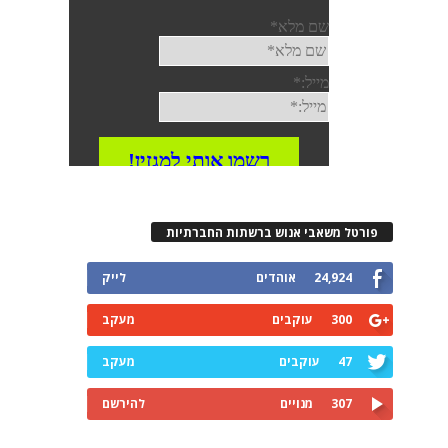
פורטל משאבי אנוש ברשתות החברתיות
24,924
אוהדים
לייק
300
עוקבים
מעקב
47
עוקבים
מעקב
307
מנויים
להירשם