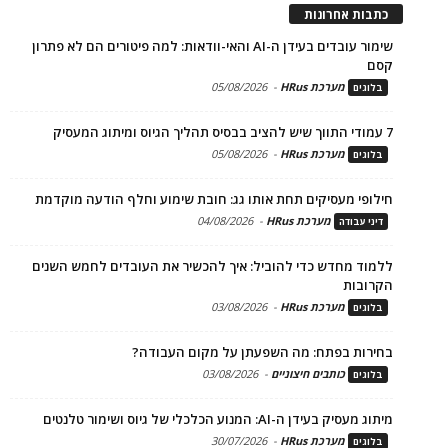
כתבות אחרונות
שימור עובדים בעידן ה-AI והאי-וודאות: למה פיטורים הם לא פתרון
קסם
מערכת HRus
-
05/08/2026
בלוגים
7 עמודי התווך שיש להציב בבסיס תהליך הגיוס ומיתוג המעסיק
מערכת HRus
-
05/08/2026
בלוגים
חילופי מעסיקים תחת אותו גג: חובת שימוע וחלף הודעה מוקדמת
מערכת HRus
-
04/08/2026
דיני עבודה
ללמוד מחדש כדי להוביל: איך להכשיר את העובדים לחמש השנים
הקרובות
מערכת HRus
-
03/08/2026
בלוגים
בחירות בפתח: מה השפעתן על מקום העבודה?
כותבים חיצוניים
-
03/08/2026
בלוגים
מיתוג מעסיק בעידן ה-AI: המנוע הכלכלי של גיוס ושימור טלנטים
מערכת HRus
-
30/07/2026
בלוגים