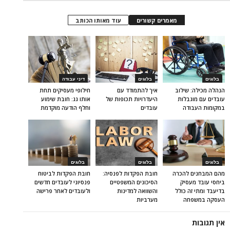
מאמרים קשורים
עוד מאותו הכותב
בלוגים
בלוגים
דיני עבודה
הנהלה מכילה: שילוב
איך להתמודד עם
חילופי מעסיקים תחת
עובדים עם מוגבלות
היעדרויות תכופות של
אותו גג: חובת שימוע
במקומות העבודה
עובדים
וחלף הודעה מוקדמת
בלוגים
בלוגים
בלוגים
מהם המבחנים להכרה
חובת הפקדות לפנסיה:
חובת הפקדות לביטוח
ביחסי עובד מעסיק
הסיכונים המשפטיים
פנסיוני לעובדים חדשים
בדיעבד ומתי זה כולל
והשוואה למדינות
ולעובדים לאחר פרישה
העסקה במשפחה
מערביות
אין תגובות