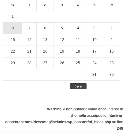
א
ב
ג
ד
ה
ו
ש
1
8
7
6
5
4
3
2
15
14
13
12
11
10
9
22
21
20
19
18
17
16
29
28
27
26
25
24
23
31
30
« יול
Warning
: A non-numeric value encountered in
/home/hrusco/public_html/wp-
content/themes/Newsmag/includes/wp_booster/td_block.php
on line
248