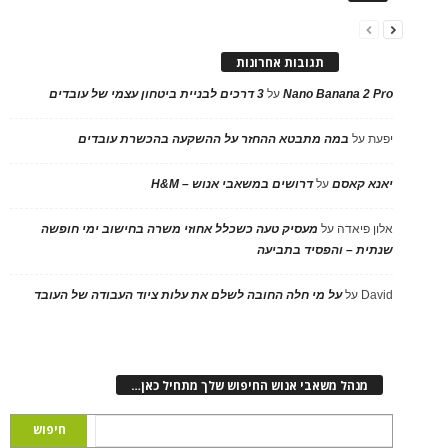
תגובות אחרונות
Nano Banana 2 Pro
על
3 דרכים לבניית ביטחון עצמי של עובדים
יפעת
על
במה מתבטא ההחזר על ההשקעה בהכשרת עובדים
יאנא קאסם
על
דרושים במשאבי אנוש – H&M
אלון פיאדה
על
מעסיק טעה כשכלל אחוזי משרה בחישוב ימי חופשה
שנתית – והפסיד בתביעה
David
על
על מי חלה החובה לשלם את עלות ציוד העבודה של העובד
מנהל משאבי אנוש החיפוש שלך מתחיל כאן…