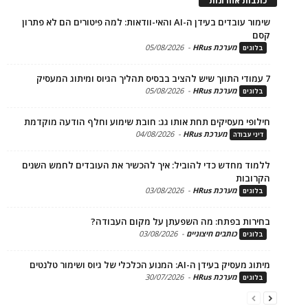
ת אחרונות
שימור עובדים בעידן ה-AI והאי-וודאות: למה פיטורים הם לא פתרון
מערכת HRus
-
05/08/2026
ים
מערכת HRus
-
05/08/2026
ים
פי מעסיקים תחת אותו גג: חובת שימוע וחלף הודעה מוקדמת
מערכת HRus
-
04/08/2026
 עבודה
ד מחדש כדי להוביל: איך להכשיר את העובדים לחמש השנים
בות
מערכת HRus
-
03/08/2026
ים
ות בפתח: מה השפעתן על מקום העבודה?
כותבים חיצוניים
-
03/08/2026
ים
בעידן ה-AI: המנוע הכלכלי של גיוס ושימור טלנטים
מערכת HRus
-
30/07/2026
ים