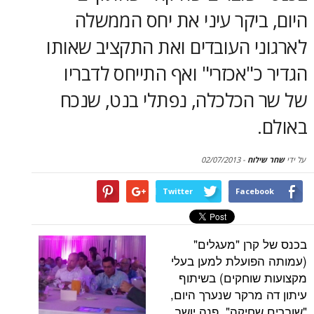
סקירות
יקר עיני את יחס הממשלה
 העובדים ואת התקציב שאותו
דף הבית
"אכזרי" ואף התייחס לדבריו
הכלכלה, נפתלי בנט, שנכח
וח
-
02/07/2013
Twitter
Face
רן "מעגלים"
ועלת למען בעלי
וחקים) בשיתוף
מרקר שנערך היום,
חיקה", פנה יושב