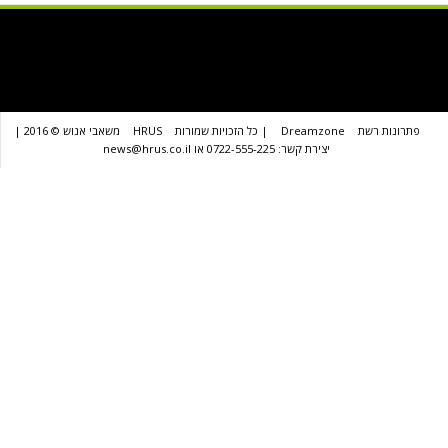
שת
Dreamzone
| כל הזכויות שמורות
HRUS
משאבי אנוש © 2016 |
יצירת קשר: 0722-555-225 או news@hrus.co.il