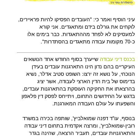
 ואמר כי: "העובדים הפסיקו להיות פראיירים,
 גורלם בידם ומתאגדים. אני קורא
לא לפחד מההתאגדות. כבר בימים אלו
 עבודה
שייערך בסוף החודש אחד הנושאים
הם נדון הינו התארגנות עובדים בעידן
 נושא זה ירצו: השופט סטיב אדלר, נשיא
בית הדין הארצי לעבודה, אשר יציג
ת החקיקה העוסקת בהתארגנות עובדים,
חידושים התחום, ויתייחס לפסק דין פלאפון
ל עולם העבודה המאורגנת.
"ד דפנה שמואלביץ', שותפה בכירה במשרד
אלביץ', ומרצה אקדמית בתחום דיני עבודה
ות עובדים, תעביר הרצאה, שהינה בגדר