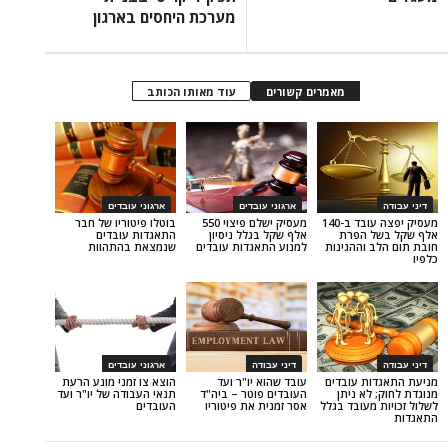
מערכת היחסים בארגון
מאמרים קשורים
עוד מאותו הכותב
ארגוני עובדים
ארגוני עובדים
מעסיק יפצה עובד ב-140
מעסיק ישלם פיצוי 550
בוטלו פיטוריו של חבר
הפרת
אלף שקל בגלל ניסיון
התאגדות עובדים
ההגינות
למנוע התאגדות עובדים
שנמצאת בהתהוות
דיני עבודה
ארגוני עובדים
 עובדים
עובד שהוא יו"ר ועד
הוצא צו זמני מונע הרעת
א ניתן
העובדים פוטר – ביה"ד
תנאי העבודה של יו"ר ועד
עובד בגלל
אסר זמנית את פיטוריו
העובדים