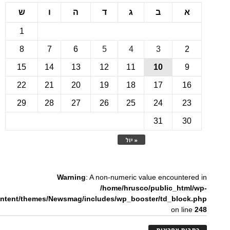
ב
ג
ד
ה
ו
ש
1
8
7
6
5
4
3
15
14
13
12
11
10
22
21
20
19
18
17
1
29
28
27
26
25
24
2
31
3
« יול
Warning
: A non-numeric value encounte
/home/hrusco/public_htm
content/themes/Newsmag/includes/wp_booster/td_bloc
on li