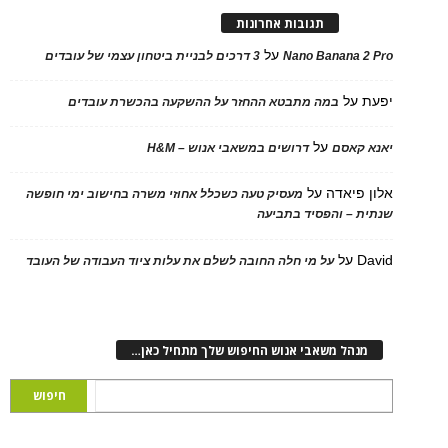
תגובות אחרונות
על
Nano Banana 2
3 דרכים לבניית ביטחון עצמי של עובדים
על
במה מתבטא ההחזר על ההשקעה בהכשרת עובדים
על
 קאסם
דרושים במשאבי אנוש – H&M
 פיאדה
על
מעסיק טעה כשכלל אחוזי משרה בחישוב ימי חופשה
ת – והפסיד בתביעה
D
על
על מי חלה החובה לשלם את עלות ציוד העבודה של העובד
נהל משאבי אנוש החיפוש שלך מתחיל כאן…