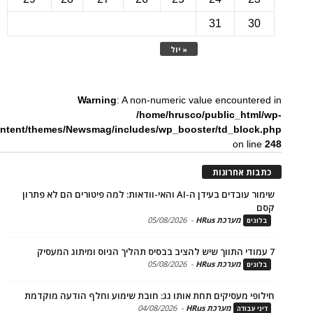
31
3
« יול
Warning
: A non-numeric value encounte
/home/hrusco/public_htm
content/themes/Newsmag/includes/wp_booster/td_bloc
on li
ת אחרונות
שימור עובדים בעידן ה-AI והאי-וודאות: למה פיטורים הם לא פתרון
מערכת HRus
-
05/08/2026
ים
מערכת HRus
-
05/08/2026
ים
פי מעסיקים תחת אותו גג: חובת שימוע וחלף הודעה מוקדמת
מערכת HRus
-
04/08/2026
 עבודה