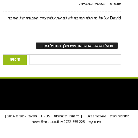
ת – והפסיד בתביעה
D
על
על מי חלה החובה לשלם את עלות ציוד העבודה של העובד
נהל משאבי אנוש החיפוש שלך מתחיל כאן…
שת
Dreamzone
| כל הזכויות שמורות
HRUS
משאבי אנוש © 2016 |
יצירת קשר: 0722-555-225 או news@hrus.co.il