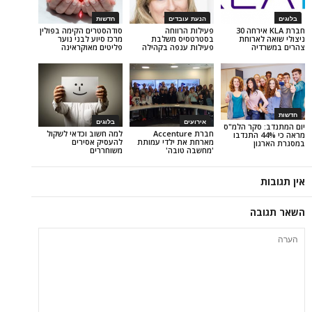
הנעת עובדים
חדשות
חברת KLA אירחה 30
פעילות הרווחה
סודהסטרים הקימה בפולין
רוחת
בסטרטסיס משלבת
מרכז סיוע לבני נוער
ה
פעילות ענפה בקהילה
פליטים מאוקראינה
אירועים
בלוגים
קר הלמ"ס
חברת Accenture
למה חשוב וכדאי לשקול
ה כי 44% התנדבו
מארחת את ילדי עמותת
להעסיק אסירים
'מחשבה טובה'
משוחררים
ה