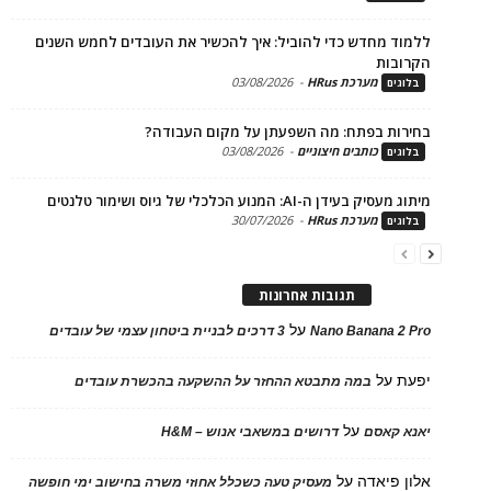
ד מחדש כדי להוביל: איך להכשיר את העובדים לחמש השנים
בות
מערכת HRus
-
03/08/2026
ים
ות בפתח: מה השפעתן על מקום העבודה?
כותבים חיצוניים
-
03/08/2026
ים
בעידן ה-AI: המנוע הכלכלי של גיוס ושימור טלנטים
מערכת HRus
-
30/07/2026
ים
תגובות אחרונות
על
Nano Banana 2
3 דרכים לבניית ביטחון עצמי של עובדים
על
במה מתבטא ההחזר על ההשקעה בהכשרת עובדים
על
 קאסם
דרושים במשאבי אנוש – H&M
 פיאדה
על
מעסיק טעה כשכלל אחוזי משרה בחישוב ימי חופשה