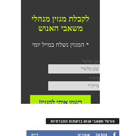
רטל משאבי אנוש ברשתות החברתיות
24,924
אוהדים
לייק