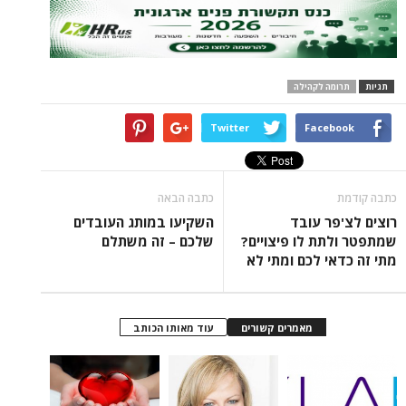
ה לקהילה
Twitter
Face
כתבה הבאה
ר עובד
השקיעו במותג העובדים
ת לו פיצויים?
שלכם – זה משתלם
י לכם ומתי לא
מאמרים קשורים
עוד מאותו הכותב