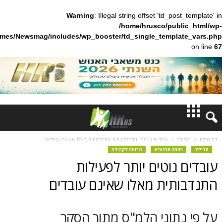
Warning
: Illegal string offset 'td_pos
/home/hrusco/publ
content/themes/Newsmag/includes/wp_booster/td_single_templa
חדשות
דר
עובדים נוטים יותר לפעילות התנדבותית מאלו שאינם עובדים
ווחה ארגונית
תרומה לקהילה
דעות
נוטים יותר לפעילות
ברנז'ה
תית מאלו שאינם עובדים
מאמרים
נתוני הלמ"ס מתוך הסקר