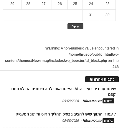
29
28
27
26
25
24
23
31
30
« יול
Warning
: A non-numeric value encountered in
/home/hrusco/public_html/wp-
content/themes/Newsmag/includes/wp_booster/td_block.php
on line
248
כתבות אחרונות
שימור עובדים בעידן ה-AI והאי-וודאות: למה פיטורים הם לא פתרון
קסם
מערכת HRus
-
05/08/2026
בלוגים
7 עמודי התווך שיש להציב בבסיס תהליך הגיוס ומיתוג המעסיק
מערכת HRus
-
05/08/2026
בלוגים