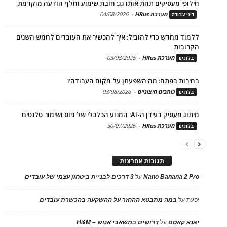
חילופי מעסיקים תחת אותו גג: חובת שימוע וחלף הודעה מוקדמת
מערכת HRus
-
04/08/2026
דיני עבודה
ללמוד מחדש כדי להוביל: איך להכשיר את העובדים לחמש השנים
הקרובות
מערכת HRus
-
03/08/2026
בלוגים
בחירות בפתח: מה השפעתן על מקום העבודה?
כותבים חיצוניים
-
03/08/2026
בלוגים
מיתוג מעסיק בעידן ה-AI: המנוע הכלכלי של גיוס ושימור טלנטים
מערכת HRus
-
30/07/2026
בלוגים
תגובות אחרונות
Nano Banana 2 Pro
על
3 דרכים לבניית ביטחון עצמי של עובדים
יפעת
על
במה מתבטא ההחזר על ההשקעה בהכשרת עובדים
יאנא קאסם
על
דרושים במשאבי אנוש – H&M