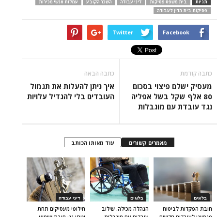
תגיות
בית משפט פסיקות
דיני עבודה
השכר הקובע
עמלות אנשי מכירות
פסיקות בית הדין לעבודה
Twitter
Facebook
כתבה קודמת
כתבה הבאה
מעסיק ישלם פיצוי בסכום
איך ניתן להעלות את תגמול
80 אלף שקל בשל אפליה
העובדים בלי להגדיל עלויות
נגד עובדת עם מוגבלות
מאמרים קשורים
עוד מאותו הכותב
בלוגים
בלוגים
דיני עבודה
חובת הפקדות לביטוח
הנהלה מכילה: שילוב
חילופי מעסיקים תחת
פנסיוני לעובדים חדשים
עובדים עם מוגבלות
אותו גג: חובת שימוע