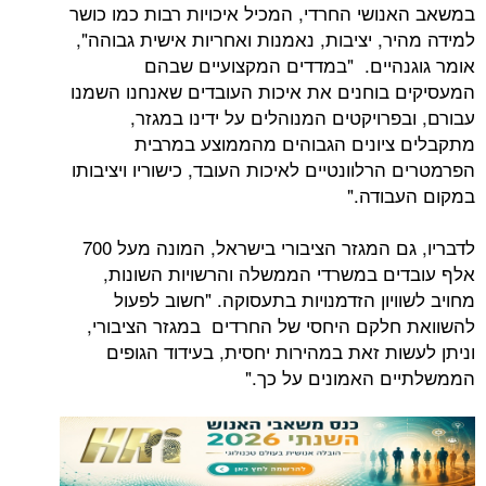
ושי החרדי, המכיל איכויות רבות כמו כושר
, יציבות, נאמנות ואחריות אישית גבוהה",
היים. "במדדים המקצועיים שבהם
בוחנים את איכות העובדים שאנחנו השמנו
רויקטים המנוהלים על ידינו במגזר,
יונים הגבוהים מהממוצע במרבית
רלוונטיים לאיכות העובד, כישוריו ויציבותו
ודה."
לדבריו, גם המגזר הציבורי בישראל, המונה מעל 700
ם במשרדי הממשלה והרשויות השונות,
יון הזדמנויות בתעסוקה. "חשוב לפעול
לקם היחסי של החרדים במגזר הציבורי,
ת זאת במהירות יחסית, בעידוד הגופים
 האמונים על כך."