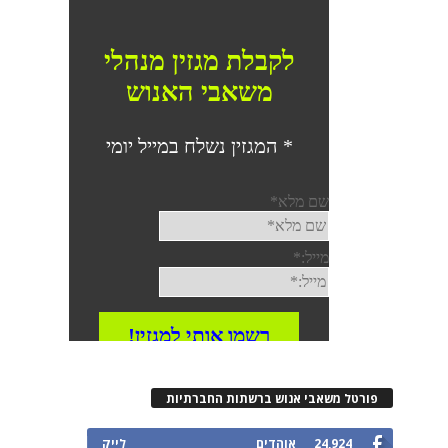
רטל משאבי אנוש ברשתות החברתיות
24,924
אוהדים
לייק