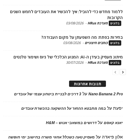
ד מחדש כדי להוביל: איך להכשיר את העובדים לחמש השנים
בות
מערכת HRus
-
03/08/2026
ים
ות בפתח: מה השפעתן על מקום העבודה?
כותבים חיצוניים
-
03/08/2026
ים
בעידן ה-AI: המנוע הכלכלי של גיוס ושימור טלנטים
מערכת HRus
-
30/07/2026
ים
תגובות אחרונות
על
Nano Banana 2
3 דרכים לבניית ביטחון עצמי של עובדים
על
במה מתבטא ההחזר על ההשקעה בהכשרת עובדים
על
 קאסם
דרושים במשאבי אנוש – H&M
 פיאדה
על
מעסיק טעה כשכלל אחוזי משרה בחישוב ימי חופשה