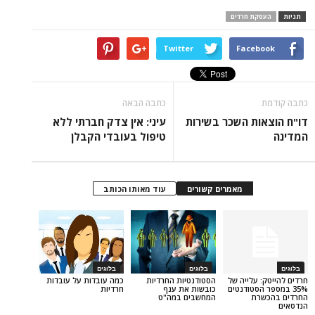
ת חרדים
Twitter
Face
כתבה הבאה
ת השכר בשירות
עיני: אין צדק חברתי ללא
טיפול בעובדי הקבלן
מאמרים קשורים
עוד מאותו הכותב
בלוגים
בלוגים
עלייה של
הסטודנטיות החרדיות
כמה עובדות על עובדות
הסטודנטים
כובשות את ענף
חרדיות
ת
המחשבים במה"ט