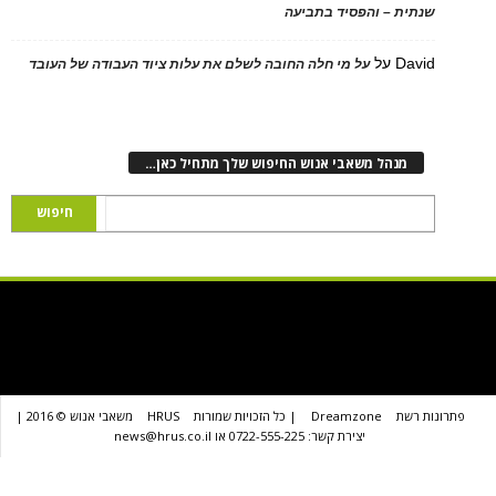
ת – והפסיד בתביעה
D
על
על מי חלה החובה לשלם את עלות ציוד העבודה של העובד
נהל משאבי אנוש החיפוש שלך מתחיל כאן…
שת
Dreamzone
| כל הזכויות שמורות
HRUS
משאבי אנוש © 2016 |
יצירת קשר: 0722-555-225 או news@hrus.co.il