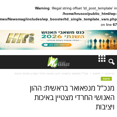
Warning
: Illegal string offset 'td_pos
/home/hrusco/publ
content/themes/Newsmag/includes/wp_booster/td_single_templa
חדשות
ות
מנכ"ל מנפאואר בראשית: ההון האנושי החרדי מצטיין באיכות ויציבות
דעות
מנפאואר בראשית: ההון
ברנז'ה
 החרדי מצטיין באיכות
מאמרים