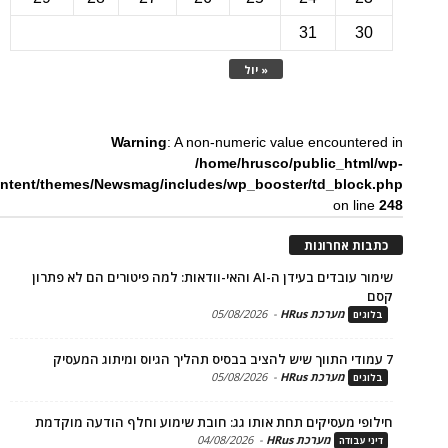
31
3
« יול
Warning
: A non-numeric value encounte
/home/hrusco/public_htm
content/themes/Newsmag/includes/wp_booster/td_bloc
on li
ת אחרונות
שימור עובדים בעידן ה-AI והאי-וודאות: למה פיטורים הם לא פתרון
מערכת HRus
-
05/08/2026
ים
מערכת HRus
-
05/08/2026
ים
פי מעסיקים תחת אותו גג: חובת שימוע וחלף הודעה מוקדמת
מערכת HRus
-
04/08/2026
 עבודה