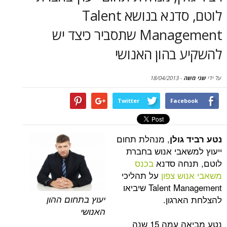
סקירות
לוטם, סדנא בנושא Talent
דף הבית
Management שתסביר כיצד יש
 בהון האנושי
18/04/2013
-
Twitter
Face
, מנהלת תחום
גולן
אבי אנוש בחברת
חה סדנא
בכנס
ש צפון
על תהליכי
Talent Management שיביאו
יעוץ בתחום ההון
רגון.
האנושי
נטע מביאה עמה 15 שנה