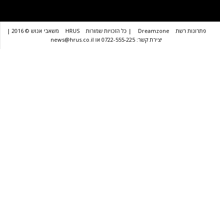
שת
Dreamzone
| כל הזכויות שמורות
HRUS
משאבי אנוש © 2016 |
יצירת קשר: 0722-555-225 או news@hrus.co.il