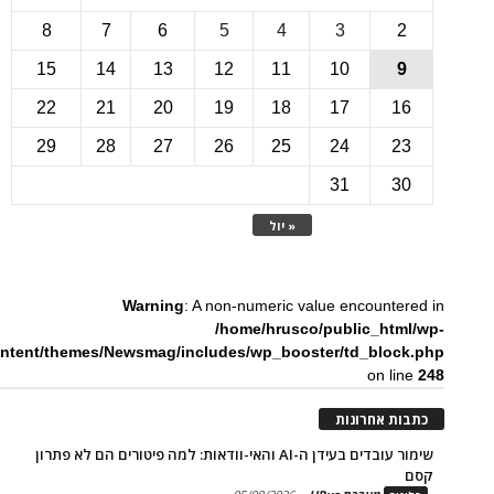
8
7
6
5
4
3
15
14
13
12
11
10
22
21
20
19
18
17
1
29
28
27
26
25
24
2
31
3
« יול
Warning
: A non-numeric value encounte
/home/hrusco/public_htm
content/themes/Newsmag/includes/wp_booster/td_bloc
on li
ת אחרונות
שימור עובדים בעידן ה-AI והאי-וודאות: למה פיטורים הם לא פתרון