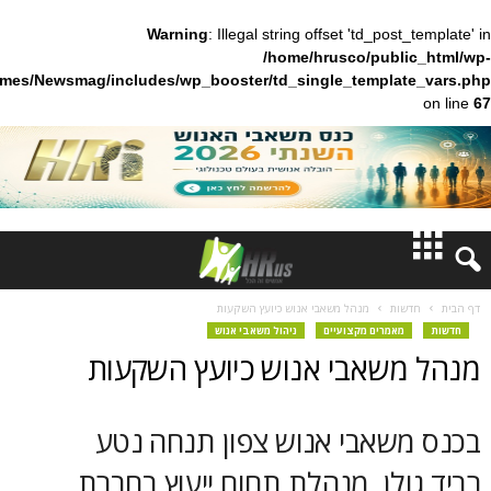
Warning
: Illegal string offset 'td_pos
/home/hrusco/publ
content/themes/Newsmag/includes/wp_booster/td_single_templa
חדשות
ות
מנהל משאבי אנוש כיועץ השקעות
אמרים מקצועיים
ניהול משאבי אנוש
דעות
שאבי אנוש כיועץ השקעות
ברנז'ה
שאבי אנוש צפון תנחה נטע
מאמרים
לן, מנהלת תחום ייעוץ בחברת