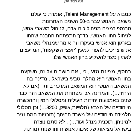
נטע רביד גולן
כמבוא על Talent Management, אומרת כי עולם
משאבי האנוש עבר ב-50 השנים האחרונות
יה מניהול כוח אדם, לניהול משאבי אנוש,
ון האנושי. בדרך התפתחה ההבנה שההון
א אנושי בעיקרו וזה אומר שמנהלי משאבי
ים להפוך למעין
, המייעצים
'יועצי
השקעות'
ד להשקיע בהון האנושי שלו.
יינת נטע , כי , אם חושבים על זה, השקעה
שי היא מהלך טבעי בישראל . מדינה בה
ושי הוא המשאב המרכזי ביותר (אם לא
והמדינה אכן מפתחת את המשאב הזה כבר
עות יחידות העילית ומסלולי המיון וההכשרה
הייחודיים של הצבא (תלפיות,אופק, 8200…) וכן מסלולי
יחודיים של משרד החינוך (תוכניות המחוננים
וכנית מנדל ועוד…) . לא סתם נוצרה
יאות של איכות אנושית וחדשנות (מדינת