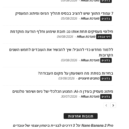
מערכת HRus
-
05/08/2026
ים
מערכת HRus
-
05/08/2026
ים
פי מעסיקים תחת אותו גג: חובת שימוע וחלף הודעה מוקדמת
מערכת HRus
-
04/08/2026
 עבודה
ד מחדש כדי להוביל: איך להכשיר את העובדים לחמש השנים
בות
מערכת HRus
-
03/08/2026
ים
ות בפתח: מה השפעתן על מקום העבודה?
כותבים חיצוניים
-
03/08/2026
ים
בעידן ה-AI: המנוע הכלכלי של גיוס ושימור טלנטים
מערכת HRus
-
30/07/2026
ים
תגובות אחרונות
על
Nano Banana 2
3 דרכים לבניית ביטחון עצמי של עובדים