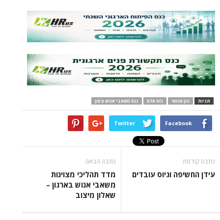
נושי
כוח אדם
כנס משאבי אנוש צפון
Twitter
Face
כתבה הבאה
ה וגיוס עובדים
מדד תהליכי מצוינות
משאבי אנוש בארגון –
שאלון מיצוב