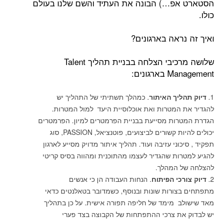
פ…) הבונה את העתיד והשם שלנו בעולם
אה בארגונים?
שלושה מרכיבי הצלחה בבניית תהליך Talent
ונים:
יך האיתור
. כמהלך תשתיתי של התהליך יש
מטרות ואת אוכלוסיית היעד למול המטרות.
ות מסייעת בבניית הפרמטרים למיון. הפרמטרים
יכולים להיות קשורים לביצועים, פוטנציאל, PASSION, סוג
ני עזיבה ועוד. תהליך איתור מדויק מסייע לארגון
ת שהגדיר לעצמו מהתוכנית ומהווה בסיס קריטי
המהלך.
י הפיתוח
. הנחות העבודה הן כי אנשים
רות שונות ובנוסף, כשמדובר בטאלנטים כדאי
מימד של חליפה תפורה אישית. על כן בתהליך
ת צרכי ההתפתחות של הקבוצה בצד פערי