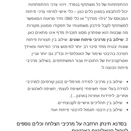
ל כל משתתף בנפרד. זיהוי צרכי ההתפתחות
במגוון כלים כגון – כלי אישי למיפוי צרכי פיתוח
המבוסס על "גילוי מודרך" או כלי 360/ חדר מראות המאפשר
ל פידבק משמעותי על תפקודו ממגוון מקורות.
א שפתרון מסוג תוכנית מדף אינו מתאים כאן.
 מרכיבי פיתוח שונים
. שילוב בין תצורות פיתוח
 מחד סיכוי רב יותר למימוש צרכי הפיתוח ומאידך
 שימור של האוכלוסייה ובד"כ גם יותר עניין
 של התוכנית עבור המשתתפים. בשילוב מרכיבי
 ל:
 מרכיבי למידה פורמליים (כגון קורסים) למרכיבי
אופי חשיפתי (חשיפה לעצמי, חשיפה לארגונים
דות אחרות בארגון…).
ן תהליכים אישיים לקבוצתיים.
 היבטי תגמול להיבטי פיתוח ועוד.
תן הרחבה על מרכיבי הצלחה וכלים נוספים
אלנטים בארגונים.