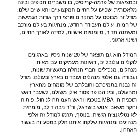
ובמציאות של פרמה-קרייסיס, בו משברים תכופים ובינה
מלאכותית ישפיעו על החיים המקצועיים והאישיים שלנו.
מודל זה מבוסס על מחקרים פורצי דרך אודות הגמישות
של המוח, עולם העבודה החדש, מנהיגות בעולם מורכב
ומשתנה תדיר, מיומנויות אישיות, למידה לאורך החיים,
ושינוי ארגוני.
​המודל הוא גם תוצאה של 20 שנות ניסיון בארגונים
לוקליים וגלובליים, ראיונות מעמיקים עם מאות
מנהלים, מנכ"לים וחברי הנהלה בתעשיות שונות,
ועבודה עם אלפי מנהלים ועובדים בארץ ובעולם. מודל
זה נבנה בתמיכתם והובלתם של מומחים מהארץ
ומהעולם, וביניהם פרופסור אילן משולם, לשעבר ראש
תוכנית ה- MBA בטכניון וראש העמותה לניהול, פיתוח
וחקר משאבי אנוש בישראל, וד"ר ניבה דולב, מומחית
לאינטליגנציה רגשית. בנוסף, תרמו למודל זה אלפי
מנהיגים ומנהיגות שלקחו איתנו חלק במסע זה בעשור
האחרון.