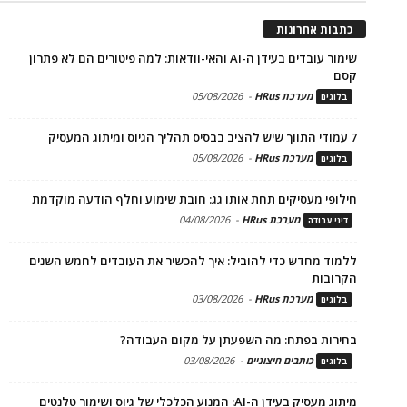
כתבות אחרונות
שימור עובדים בעידן ה-AI והאי-וודאות: למה פיטורים הם לא פתרון
קסם
מערכת HRus
-
05/08/2026
בלוגים
7 עמודי התווך שיש להציב בבסיס תהליך הגיוס ומיתוג המעסיק
מערכת HRus
-
05/08/2026
בלוגים
חילופי מעסיקים תחת אותו גג: חובת שימוע וחלף הודעה מוקדמת
מערכת HRus
-
04/08/2026
דיני עבודה
ללמוד מחדש כדי להוביל: איך להכשיר את העובדים לחמש השנים
הקרובות
מערכת HRus
-
03/08/2026
בלוגים
בחירות בפתח: מה השפעתן על מקום העבודה?
כותבים חיצוניים
-
03/08/2026
בלוגים
מיתוג מעסיק בעידן ה-AI: המנוע הכלכלי של גיוס ושימור טלנטים