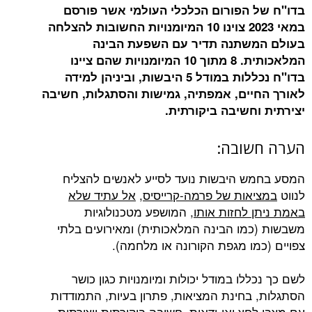
בדו"ח של הפורום הכלכלי העולמי אשר פורסם
במאי 2023 צוינו 10 המיומנויות החשובות להצלחה
בעולם המשתנה תדיר עם השפעת הבינה
המלאכותית. 8 מתוך 10 המיומנויות שהם ציינו
בדו"ח נכללות במודל 5 היבשות, וביניהן למידה
לאורך החיים, אמפתיה, גמישות והסתגלות, חשיבה
יצירתית וחשיבה ביקורתית.
הערה חשובה:
המסע בחמש היבשות נועד לסייע לאנשים להצליח
לנווט
במציאות של פרמה-קרייסיס
,
אל עתיד שלא
באמת ניתן לחזות אותו
, המושפע מטכנולוגיות
משבשות (כמו הבינה המלאכותית) ומאירועים בלתי
צפויים (כמו מגפת הקורונה או מלחמה).
לשם כך נכללו במודל יכולות ומיומנויות כגון כושר
הסתגלות, בחינת המציאות, פתרון בעיות, התמודדות
עם מצבי לחץ ואי-ודאות, חשיבה ביקורתית ויצירתית,