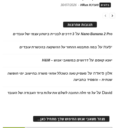
מערכת HRus
-
30/07/2026
בלוגים
תגובות אחרונות
על
Nano Banana 2 Pro
3 דרכים לבניית ביטחון עצמי של עובדים
יפעת
על
במה מתבטא ההחזר על ההשקעה בהכשרת עובדים
על
יאנא קאסם
דרושים במשאבי אנוש – H&M
אלון פיאדה
על
מעסיק טעה כשכלל אחוזי משרה בחישוב ימי חופשה
שנתית – והפסיד בתביעה
David
על
על מי חלה החובה לשלם את עלות ציוד העבודה של העובד
מנהל משאבי אנוש החיפוש שלך מתחיל כאן…