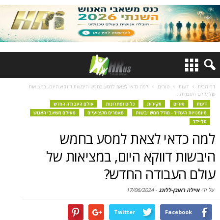
דף הבית
דעות
טורים
למה כדאי לצאת למסע בחמש היבשות דווקא היום, במציאות
של עולם העבודה...
דעות
טורים
סקירות
כלים ופתרונות
עולם העבודה החדש
מיומנויות העתיד - מודל חמש יבשות
מאמרים מקצועיים
מעולם משאבי האנוש
סליידר
למה כדאי לצאת למסע בחמש
היבשות דווקא היום, במציאות של
עולם העבודה החדש?
על ידי
איילה ראובן-ללונג
-
17/06/2024
Twitter
Facebook