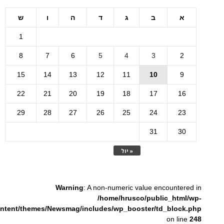
א
ב
ג
ד
ה
ו
ש
1
8
7
6
5
4
3
2
15
14
13
12
11
10
9
22
21
20
19
18
17
16
29
28
27
26
25
24
23
31
30
« יול
Warning
: A non-numeric value encountered in
/home/hrusco/public_html/wp-
ntent/themes/Newsmag/includes/wp_booster/td_block.php
on line
248