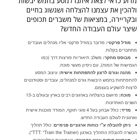
מדוע כדאי לצאת איתנו למסע בחמש יבשות
ולהכין את עצמנו להצלחה ושגשוג בחיים
ובקריירה, במציאות של משברים תכופים
שיצר עולם העבודה החדש?
מודל פרקטי:
מדובר במודל פרקטי אליו מנהלים ועובדים
מתחברים בקלות.
מבוסס מחקר:
משלב תיאוריות פורצות דרך (כמו
הגמישות של המוח), עם ניסיון מעשי מוכח.
מהנה וגורם לרצון להתפתחות אישית:
עיצוב המסע
להתפתחות בחמש היבשות גורם למנהלים, עובדים וסטודנטים
לרצות להשקיע בעצמם.
מוכח:
מיושם בהצלחה בארגונים רבים בארץ ובעולם ב-13
השנים האחרונות.
מדיד:
כולל אבחון בעל 4 סוגי תוקף, המודד מוכנות אישית
וארגונית לעולם העבודה החדש.
ניתן להובלה ע"י כוחות ארגוניים פנימיים
: כולל תהליך
הכשרה להובלת התהליך בארגון (TTT: "Train the Trainer").
מאפשר פיתוח אישי בקבוצה:
באמצעות הפלייבוקים