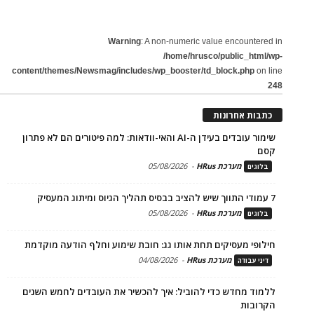
Warning
: A non-numeric value encountered in
/home/hrusco/public_html/wp-
content/themes/Newsmag/includes/wp_booster/td_block.php
on line
248
כתבות אחרונות
שימור עובדים בעידן ה-AI והאי-וודאות: למה פיטורים הם לא פתרון
קסם
מערכת HRus
-
05/08/2026
בלוגים
7 עמודי התווך שיש להציב בבסיס תהליך הגיוס ומיתוג המעסיק
מערכת HRus
-
05/08/2026
בלוגים
חילופי מעסיקים תחת אותו גג: חובת שימוע וחלף הודעה מוקדמת
מערכת HRus
-
04/08/2026
דיני עבודה
ללמוד מחדש כדי להוביל: איך להכשיר את העובדים לחמש השנים
הקרובות