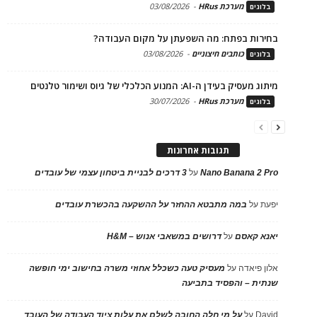
מערכת HRus
-
03/08/2026
בלוגים
בחירות בפתח: מה השפעתן על מקום העבודה?
כותבים חיצוניים
-
03/08/2026
בלוגים
מיתוג מעסיק בעידן ה-AI: המנוע הכלכלי של גיוס ושימור טלנטים
מערכת HRus
-
30/07/2026
בלוגים
תגובות אחרונות
Nano Banana 2 Pro
על
3 דרכים לבניית ביטחון עצמי של עובדים
יפעת
על
במה מתבטא ההחזר על ההשקעה בהכשרת עובדים
יאנא קאסם
על
דרושים במשאבי אנוש – H&M
אלון פיאדה
על
מעסיק טעה כשכלל אחוזי משרה בחישוב ימי חופשה
שנתית – והפסיד בתביעה
David
על
על מי חלה החובה לשלם את עלות ציוד העבודה של העובד