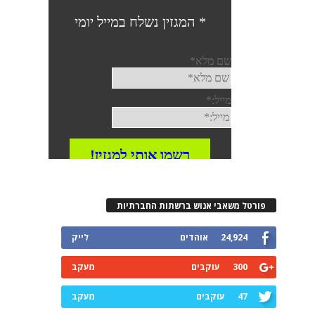
פורטל משאבי אנוש ברשתות החברתיות
24,924
אוהדים
לייק
300
עוקבים
מעקב
47
עוקבים
מעקב