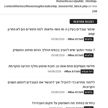
/home/hrusco/public_html/wp-
content/themes/Newsmag/includes/wp_booster/td_block.php
on line
248
כתבות אחרונות
שימור עובדים בעידן ה-AI והאי-וודאות: למה פיטורים הם לא פתרון
קסם
מערכת HRus
-
05/08/2026
בלוגים
7 עמודי התווך שיש להציב בבסיס תהליך הגיוס ומיתוג המעסיק
מערכת HRus
-
05/08/2026
בלוגים
חילופי מעסיקים תחת אותו גג: חובת שימוע וחלף הודעה מוקדמת
מערכת HRus
-
04/08/2026
דיני עבודה
ללמוד מחדש כדי להוביל: איך להכשיר את העובדים לחמש השנים
הקרובות
מערכת HRus
-
03/08/2026
בלוגים
בחירות בפתח: מה השפעתן על מקום העבודה?