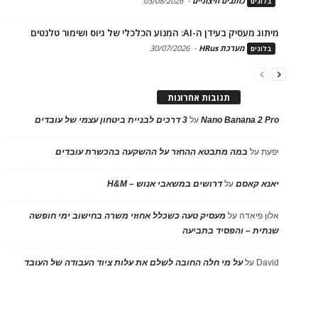
כותבים חיצוניים
-
03/08/2026
בלוגים
מיתוג מעסיק בעידן ה-AI: המנוע הכלכלי של גיוס ושימור טלנטים
מערכת HRus
-
30/07/2026
בלוגים
תגובות אחרונות
Nano Banana 2 Pro
על
3 דרכים לבניית ביטחון עצמי של עובדים
יפעת
על
במה מתבטא ההחזר על ההשקעה בהכשרת עובדים
יאנא קאסם
על
דרושים במשאבי אנוש – H&M
אלון פיאדה
על
מעסיק טעה כשכלל אחוזי משרה בחישוב ימי חופשה
שנתית – והפסיד בתביעה
David
על
על מי חלה החובה לשלם את עלות ציוד העבודה של העובד