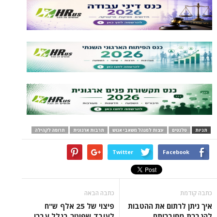
תגיות
טלנטים
עצות למנהל משאבי אנוש
תרבות ארגונית
תרומה לקהילה
Twitter
Facebook
כתבה קודמת
כתבה הבאה
איך ניתן לרתום את ההטבות
פיצוי של 25 אלף ש"ח
להגברת מחוברותם
לעובד שפוטר בגלל עברו