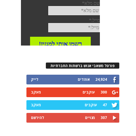
פורטל משאבי אנוש ברשתות החברתיות
24,924
אוהדים
לייק
300
עוקבים
מעקב
47
עוקבים
מעקב
307
מנויים
להירשם