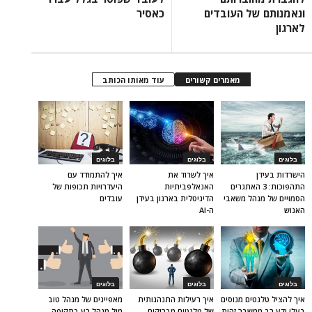
ונאמנותם של העובדים
כאסיר
לארגון
מאמרים קשורים
עוד מאותו הכותב
בלוגים
בלוגים
בלוגים
הישרדות בעידן
איך לשרוד את
איך להתמודד עם
התהפוכות: 3 האתגרים
האנאלפביתיוּת
היעדרויות תכופות של
הסמויים של מנהל משאבי
הדיגיטלית בארגון בעידן
עובדים
האנוש
ה-AI
בלוגים
בלוגים
בלוגים
איך להציל טלנטים מנוסים
איך רעילות התנהגותית
מאפיינים של מנהל טוב
בעלי ידע רב ממשבר זהות
של טלנטים מבריקים
מול מנהל רע בתקופה