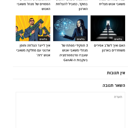
משאבי אנוש מצליח
במוקד, כמוביל להצלחת
הסמויים של מנהל משאבי
הארגון
האנוש
בלוגים
בלוגים
בלוגים
האם ואיך לשלב אסירים
3 תפקידי מפתח של
איך לייצר הצלחה וחוסן
משוחררים בארגון
מנהלי משאבי אנוש
ארגוני עם מחלקת משאבי
שעברו טרנספורמציה
אנוש 'רזה'
בעקבות ה-GenAI
אין תגובות
השאר תגובה