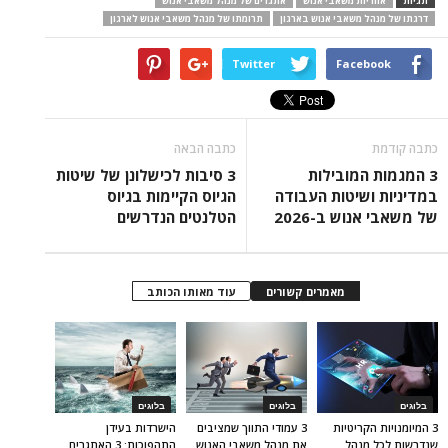
תגיות
אחריות משאבי אנוש
אתגרים של מנהל משאבי אנוש
דרגתו של מנהל משאבי אנוש בארגון
תרומתו של מנהל משאבי אנוש לארגון
Twitter
Facebook
כתבה קודמת
כתבה הבאה
3 המגמות המובילות
3 סיבות לכישלונן של שיטות
במדיניות ושיטות העבודה
הגיוס הקיימות בגיוס
של משאבי אנוש ב-2026
הטלנטים הנדרשים
מאמרים קשורים
עוד מאותו הכותב
בלוגים
בלוגים
בלוגים
3 המיומנויות הקריטיות
3 עמודי התווך שמציבים
הישרדות בעידן
שנדרשות לכל מנהל
את מנהל משאבי האנוש
התהפוכות: 3 האתגרים