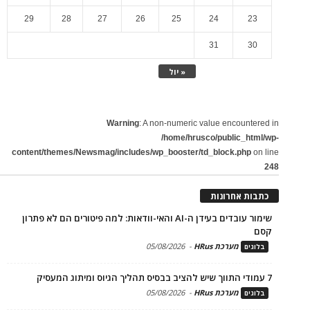
29
28
27
26
25
24
23
31
30
« יול
Warning
: A non-numeric value encountered in
/home/hrusco/public_html/wp-
content/themes/Newsmag/includes/wp_booster/td_block.php
on line
248
כתבות אחרונות
שימור עובדים בעידן ה-AI והאי-וודאות: למה פיטורים הם לא פתרון
קסם
מערכת HRus
-
05/08/2026
בלוגים
7 עמודי התווך שיש להציב בבסיס תהליך הגיוס ומיתוג המעסיק
מערכת HRus
-
05/08/2026
בלוגים