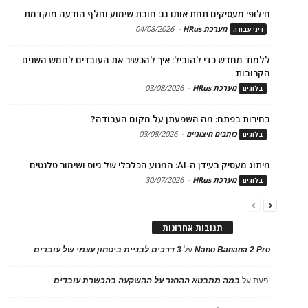
חילופי מעסיקים תחת אותו גג: חובת שימוע וחלף הודעה מוקדמת
מערכת HRus
-
04/08/2026
דיני עבודה
ללמוד מחדש כדי להוביל: איך להכשיר את העובדים לחמש השנים
הקרובות
מערכת HRus
-
03/08/2026
בלוגים
בחירות בפתח: מה השפעתן על מקום העבודה?
כותבים חיצוניים
-
03/08/2026
בלוגים
מיתוג מעסיק בעידן ה-AI: המנוע הכלכלי של גיוס ושימור טלנטים
מערכת HRus
-
30/07/2026
בלוגים
תגובות אחרונות
Nano Banana 2 Pro
על
3 דרכים לבניית ביטחון עצמי של עובדים
יפעת
על
במה מתבטא ההחזר על ההשקעה בהכשרת עובדים