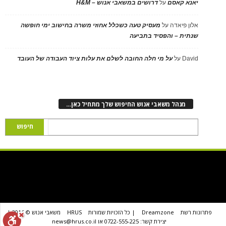
יאנא קאסם
על
דרושים במשאבי אנוש – H&M
אלון פיאדה
על
מעסיק טעה כשכלל אחוזי משרה בחישוב ימי חופשה
שנתית – והפסיד בתביעה
David
על
על מי חלה החובה לשלם את עלות ציוד העבודה של העובד
מנהל משאבי אנוש החיפוש שלך מתחיל כאן…
פתרונות רשת
Dreamzone
| כל הזכויות שמורות
HRUS
משאבי אנוש © 2016 |
יצירת קשר: 0722-555-225 או news@hrus.co.il