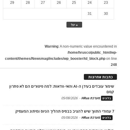
29
28
27
26
25
24
23
31
30
« יול
Warning
: A non-numeric value encountered in
/home/hrusco/public_html/wp-
content/themes/Newsmag/includes/wp_booster/td_block.php
on line
248
כתבות אחרונות
שימור עובדים בעידן ה-AI והאי-וודאות: למה פיטורים הם לא פתרון
קסם
מערכת HRus
-
05/08/2026
בלוגים
7 עמודי התווך שיש להציב בבסיס תהליך הגיוס ומיתוג המעסיק
מערכת HRus
-
05/08/2026
בלוגים