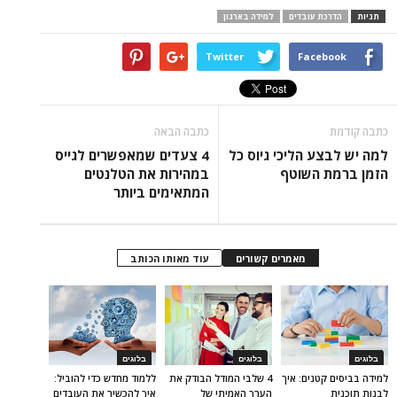
תגיות
הדרכת עובדים
למידה בארגון
Twitter
Facebook
כתבה קודמת
כתבה הבאה
למה יש לבצע הליכי גיוס כל
4 צעדים שמאפשרים לגייס
הזמן ברמת השוטף
במהירות את הטלנטים
המתאימים ביותר
מאמרים קשורים
עוד מאותו הכותב
בלוגים
בלוגים
בלוגים
למידה בביסים קטנים: איך
4 שלבי המודל הבודק את
ללמוד מחדש כדי להוביל:
לבנות תוכנית
הערך האמיתי של
איך להכשיר את העובדים