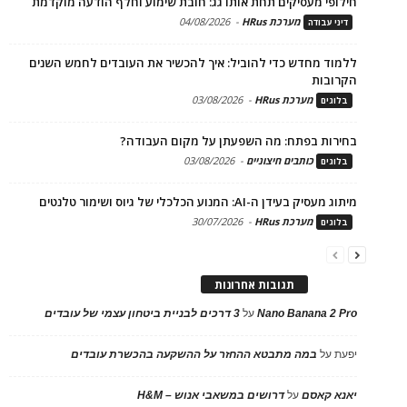
חילופי מעסיקים תחת אותו גג: חובת שימוע וחלף הודעה מוקדמת
מערכת HRus
-
04/08/2026
דיני עבודה
ללמוד מחדש כדי להוביל: איך להכשיר את העובדים לחמש השנים
הקרובות
מערכת HRus
-
03/08/2026
בלוגים
בחירות בפתח: מה השפעתן על מקום העבודה?
כותבים חיצוניים
-
03/08/2026
בלוגים
מיתוג מעסיק בעידן ה-AI: המנוע הכלכלי של גיוס ושימור טלנטים
מערכת HRus
-
30/07/2026
בלוגים
תגובות אחרונות
Nano Banana 2 Pro
על
3 דרכים לבניית ביטחון עצמי של עובדים
יפעת
על
במה מתבטא ההחזר על ההשקעה בהכשרת עובדים
יאנא קאסם
על
דרושים במשאבי אנוש – H&M