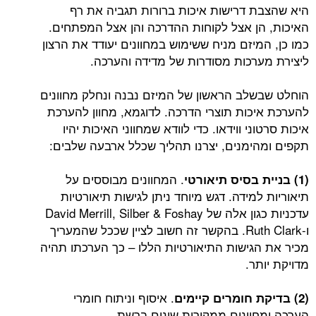
היא שהצבת דרישות איכות ברורות תגביה את רף
האיכות, הן אצל לקוחות ההדרכה והן אצל המפתחים.
כמו כן, המיזם מניח ששימוש במחוונים יעודד את הרצון
ליצירת מערכות מסודרות של מדידה והערכה.
הוחלט שבשלב הראשון של המיזם נבנה ונחלק מחוונים
להערכת איכות תוצרי הדרכה. לדוגמא, מחוון להערכת
איכות סרטוני ווידאו. כדי לוודא שמחווני האיכות יהיו
תקפים ומהימנים, יצרנו תהליך שכלל ארבעה שלבים:
. המחוונים מבוססים על
(1) בניית בסיס תיאורטי
תיאוריות למידה. דגש מיוחד ניתן לגישות תיאורטיות
עדכניות כגון אלה של David Merrill, Silber & Foshay
ו-Ruth Clark. בהקשר זה חשוב לציין שככל שהמעריך
מכיר את הגישות התיאורטיות הללו – כך הערכתו תהיה
מדויקת יותר.
. איסוף וניתוח חומרי
(2) בדיקת חומרים קיימים
הערכה ומחוונים ממקורות שונים ברשת.