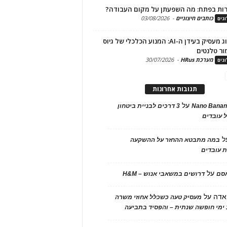
ות בפתח: מה השפעתן על מקום העבודה?
כותבים חיצוניים
-
03/08/2026
גים
מיתוג מעסיק בעידן ה-AI: המנוע הכלכלי של גיוס
ור טלנטים
מערכת HRus
-
30/07/2026
גים
תגובות אחרונות
על
Nano Banan
3 דרכים לבניית ביטחון
 עובדים
ל
במה מתבטא ההחזר על ההשקעה
 עובדים
על
אסם
דרושים במשאבי אנוש – H&M
אדה
על
מעסיק טעה כשכלל אחוזי משרה
ימי חופשה שנתית – והפסיד בתביעה