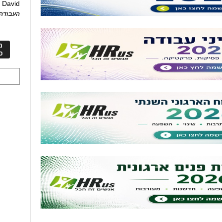
David
ע
העבודה 
מ
כ