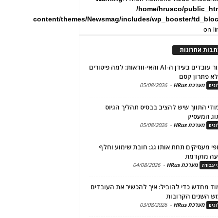
/home/hrusco/public_ht
content/themes/Newsmag/includes/wp_booster/td_blo
on l
תבות אחרונות
שימור עובדים בעידן ה-AI והאי-וודאות: למה פיטורים
א פתרון קסם
מערכת HRus
-
05/08/2026
גים
מודי התווך שיש להציב בבסיס תהליך הגיוס
וג המעסיק
מערכת HRus
-
05/08/2026
גים
פי מעסיקים תחת אותו גג: חובת שימוע וחלף
עה מוקדמת
מערכת HRus
-
04/08/2026
י עבודה
ד מחדש כדי להוביל: איך להכשיר את העובדים
ש השנים הקרובות
מערכת HRus
-
03/08/2026
גים