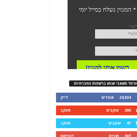
ורטל משאבי אנוש ברשתות החברתיות
24,924
אוהדים
לייק
300
עוקבים
מעקב
47
עוקבים
מעקב
307
מנויים
להירשם