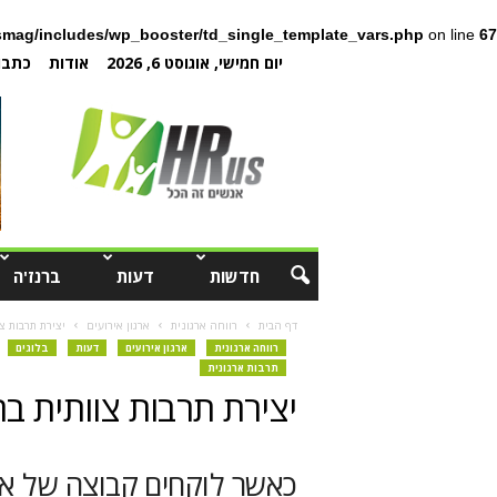
mag/includes/wp_booster/td_single_template_vars.php
on line
67
יום חמישי, אוגוסט 6, 2026
אודות
כתבו 
חדשות
דעות
ברנז'ה
דף הבית
רווחה ארגונית
ארגון אירועים
יצירת תרבות צ
רווחה ארגונית
ארגון אירועים
דעות
בלוגים
תרבות ארגונית
יצירת תרבות צוותית ב
כאשר לוקחים קבוצה של אנ