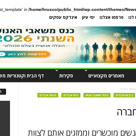
post_template' in
/home/hrusco/public_html/wp-content/themes/News
לנו
פרסמו אצלנו
ימי עיון
אינדקס עסקים
מאמרים מקצועיים
סקירות
דף הבית וקטגוריות מש
וותית בחברה
ה
גיבוש עובדים
ניהול משאבי אנוש
גיוס עובדים
הנעת עובדים
חברה
שים מוכשרים וממזגים אותם לצוות