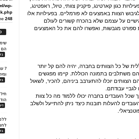
ויות כגון קארטינג, פיקניק צוותי, טיול, ראפטינג,
ml/wp-
לגיבוש הצוות באמצעים לא פורמליים. בפעילויות אלו
ck.php
ine
248
אישיים על עצמם שלא בהכרח קשורים לעולם
ות ספורט מגבשות, ואפשרו להם את כל האמצעים
כ
הם ל
בלו
ית של כל הצוותים בחברה, יהיה להם קל יותר
7 ע
הם משתלבים בתמונה הכוללת. קיימו מפגשים
ומית
ם הצוותים יוכלו להתערבב ביניהם, להכיר, לשאול
בלו
לגביי עבודתם.
חילו
כך שכל העובדים בחברה יכולו ללמוד מה כל צוות
הוד
עובדים להעלות תובנות כיצד ניתן להתייעל ולשלב
דינ
וטנציאלי.
ללמו
לחמ
בלו