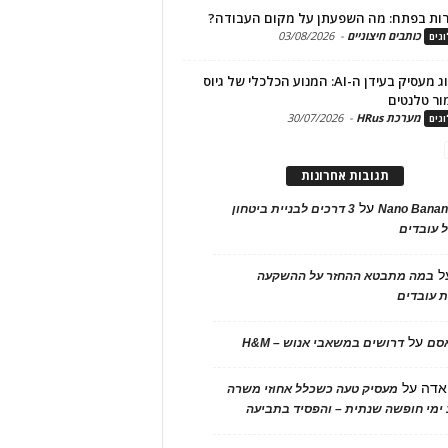
ות בפתח: מה השפעתן על מקום העבודה?
כותבים חיצוניים
-
03/08/2026
גים
מיתוג מעסיק בעידן ה-AI: המנוע הכלכלי של גיוס
ור טלנטים
מערכת HRus
-
30/07/2026
גים
תגובות אחרונות
על
Nano Banan
3 דרכים לבניית ביטחון
 עובדים
ל
במה מתבטא ההחזר על ההשקעה
 עובדים
על
אסם
דרושים במשאבי אנוש – H&M
אדה
על
מעסיק טעה כשכלל אחוזי משרה
ימי חופשה שנתית – והפסיד בתביעה