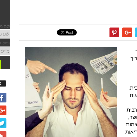
יך
פ
ית.
גות
רבית
שר,
ימות
יאות