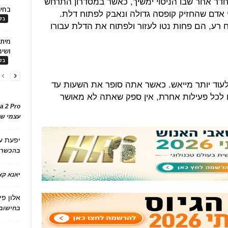
דר אחר שבו הניסוי ימשיך, כאשר במסדרון התרחש
בחיר
י אדם שהחזיק קופסה גדולה ונאבק לפתוח דלת.
בלו
 רע, הם פחות נטו לעזור ולפתוח את הדלת עבורו
ושימ
בלו
ה לעוד יותר מייאש. כאשר אתה סופר את השעות עד
לכל פעילות אחרת, אין ספק שאתה לא מאושר
a 2 Pro
עצמי של
יפעת
ע
בהכשרת
יאנא ק
אלון פי
בחישוב 