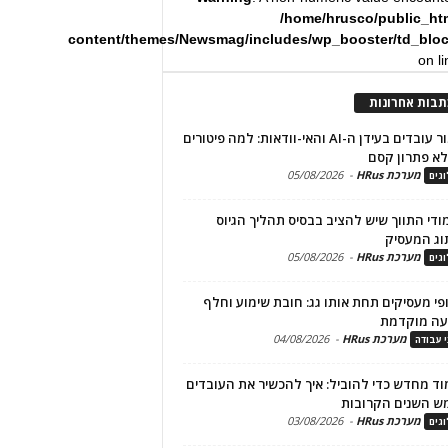
/home/hrusco/public_ht
content/themes/Newsmag/includes/wp_booster/td_blo
on l
תבות אחרונות
שימור עובדים בעידן ה-AI והאי-וודאות: למה פיטורים
א פתרון קסם
מערכת HRus
-
05/08/2026
גים
מודי התווך שיש להציב בבסיס תהליך הגיוס
וג המעסיק
מערכת HRus
-
05/08/2026
גים
פי מעסיקים תחת אותו גג: חובת שימוע וחלף
עה מוקדמת
מערכת HRus
-
04/08/2026
י עבודה
ד מחדש כדי להוביל: איך להכשיר את העובדים
ש השנים הקרובות
מערכת HRus
-
03/08/2026
גים