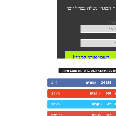
ורטל משאבי אנוש ברשתות החברתיות
24,924
אוהדים
לייק
300
עוקבים
מעקב
47
עוקבים
מעקב
307
מנויים
להירשם