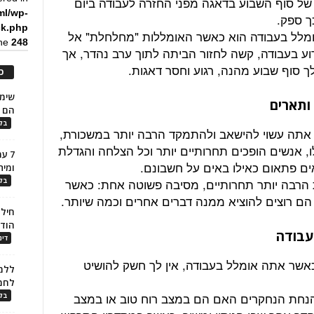
ל סוף השבוע בדאגה מפני החזרה לעבודה ביום
ml/wp-
ך ספק.
ck.php
אומלל בעבודה הוא כאשר האומללות "מחלחלת" אל
ine
248
רוע בעבודה, קשה לחזור הביתה לתוך ערב נהדר, אך
 סוף שבוע מהנה, רגוע וחסר דאגות.
כ
ותארים
הם ל
בלו
אתה עשוי להישאב ולהתמקד הרבה יותר במשכורת,
, אנשים הופכים תחרותיים יותר וכל הצלחה והגדלת
7 ע
ים פתאום כאילו באים על חשבונם.
ומית
 הרבה יותר תחרותיים, מסיבה פשוטה אחת: כאשר
בלו
ם רוצים להוציא ממנה דברים אחרים וכמה שיותר.
חילו
הוד
עבודה
דינ
אשר אתה אומלל בעבודה, אין לך חשק להושיט
ללמו
לחמ
י הנחת הנחקרים האם הם במצב רוח טוב או במצב
בלו