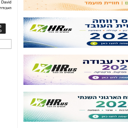
David
ע
העבודה 
מ
כ