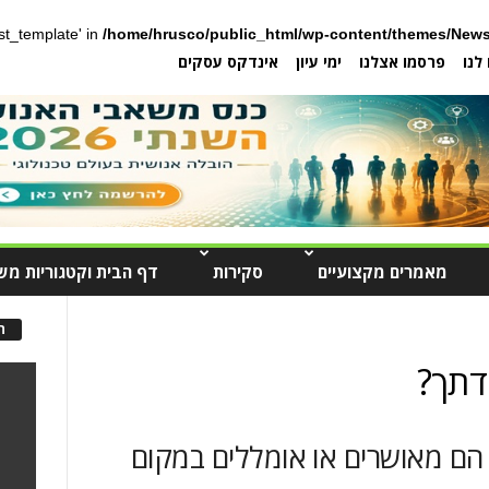
post_template' in
/home/hrusco/public_html/wp-content/themes/News
לנו
פרסמו אצלנו
ימי עיון
אינדקס עסקים
מאמרים מקצועיים
סקירות
דף הבית וקטגוריות מש
ה
דתך?
 הם מאושרים או אומללים במקום