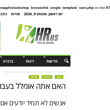
mag/includes/wp_booster/td_single_template_vars.php
on line
67
יום ראשון, אוגוסט 9, 2026
אודות
כתבו 
חדשות
דעות
ברנז'ה
דף הבית
דעות
בלוגים
האם אתה אומלל בעבודתך?
דעות
בלוגים
סליידר
האם אתה אומלל בעבו
אנשים לא תמיד יודעים אם