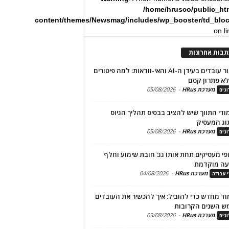
/home/hrusco/public_ht
content/themes/Newsmag/includes/wp_booster/td_blo
on l
תבות אחרונות
שימור עובדים בעידן ה-AI והאי-וודאות: למה פיטורים
א פתרון קסם
מערכת HRus
-
05/08/2026
גים
מודי התווך שיש להציב בבסיס תהליך הגיוס
וג המעסיק
מערכת HRus
-
05/08/2026
גים
פי מעסיקים תחת אותו גג: חובת שימוע וחלף
עה מוקדמת
מערכת HRus
-
04/08/2026
י עבודה
ד מחדש כדי להוביל: איך להכשיר את העובדים
ש השנים הקרובות
מערכת HRus
-
03/08/2026
גים