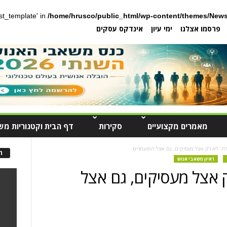
post_template' in
/home/hrusco/public_html/wp-content/themes/News
פרסמו אצלנו
ימי עיון
אינדקס עסקים
מאמרים מקצועיים
סקירות
דף הבית וקטגוריות מש
דה: לא רק אצל מעסיקים, גם אצל המועמדים
ה
ראיון משאבי אנוש
 אצל מעסיקים, גם אצל