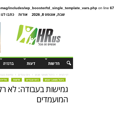
mag/includes/wp_booster/td_single_template_vars.php
on line
67
שבת, אוגוסט 8, 2026
אודות
כתבו לנו
חדשות
דעות
ברנז'ה
דף הבית
ניהול משאבי אנוש
גיוס עובדים
גמישות בעבו
ניהול משאבי אנוש
גיוס עובדים
חדשות
סליידר
גמישות בעבודה: לא רק
המועמדים