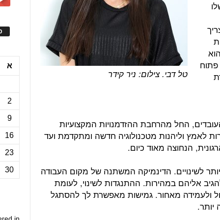
לו
ריך
ס
ת
וא
בשעה 17:00. הוא פתוח
א
טל דבי. צילום: ניר קידר
ת
2
9
 העובדים, החל מהרחבת ההזדמנויות המקצועיות
ות לאמץ וליהנות מטכנולוגיה חדשה ומתקדמת ועד
16
גונית, הנחוצה מאוד כיום.
23
יותר לשינויים. הדינמיקה המשתנה של מקום העבודה
30
הגיב אליהם במהירות. ההתנגדות לשינוי, לעומת
ול ולעמידה מאחור. גמישות מאפשרת לך להסתגל
יותר.
ered in