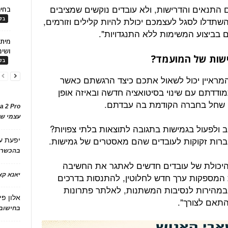
התנאים והדרישות, ולא עובדים נוקשים שמציבים
בחיר
שתדלו לסגל לעצמכם יכולת להיות קלילים וזורמים,
בלו
ם בביצוע המשימות ללא התנגדויות".
ושימ
ישות של המועמד?
בלו
המראיין יכול לשאול אתכם כיצד הרגשתם כאשר
ודדתם עם שינוי בסיטואציה חדשה ובאיזה אופן
י שחל בחברה הקודמת בה עבדתם.
a 2 Pro
עצמי של
 ולפעול בגמישות בתגובה לתוצאות בלתי צפויות?
חברות זקוקות לעובדים שהם מאסטרים של גמישות.
יפעת
ע
בהכשרת
היכולת של עובדים חדשים לאתגר את החשיבה
 המספקות ערך חדש לחלוטין, להתנסות בדרכים
יאנא ק
במהירות לנסיבות המשתנות, לאלתר פתרונות
אלון פי
תאם לצורך".
בחישוב 