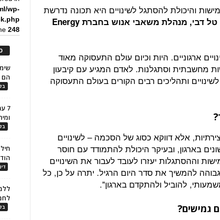
ישות והיכולת להסתגל לשינויים היא תכונה נדרשת
ml/wp-
ck.php
טל דבי, מנהלת משאבי אנוש בחברת Energy
ine
248
כ
יים ארגוניים. היות וכיום עולם התעסוקה מאוד
ישות מחשבתית וסתגלנות. לאדם המגיע עם קיבעון
הם ל
ינויים ותהליכים רבים הקורים בעולם התעסוקה
בלו
7 ע
?
ומית
בלו
ירתיות, אלא דווקא כסוג של הסכמה – לשינויים
ונים בארגון, ובעיקר היכולת להתמודד עם חוסר
חילו
הוד
ישות וההסתגלות יעזרו לעובד לעבור את השינויים
דינ
בוהה להמשיך את סדר היום הרגיל. יתרה על כן, כל
שמעותי, להוביל ולהתקדם בארגון".
ללמו
לחמ
 גמישים?
בלו