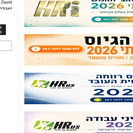
David
ע
העבודה 
מ
כ