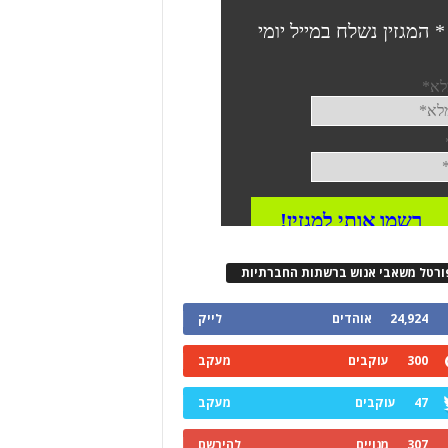
ורטל משאבי אנוש ברשתות החברתיות
24,924
אוהדים
לייק
300
עוקבים
מעקב
47
עוקבים
מעקב
307
מנויים
להירשם