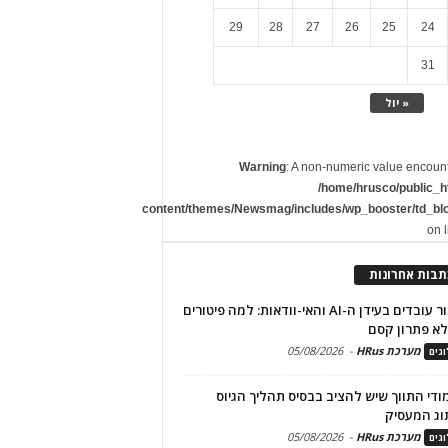
29
28
27
26
25
24
31
« יול
Warning
: A non-numeric value encoun
/home/hrusco/public_h
content/themes/Newsmag/includes/wp_booster/td_bl
on 
תבות אחרונות
שימור עובדים בעידן ה-AI והאי-וודאות: למה פיטורים
א פתרון קסם
מערכת HRus
-
05/08/2026
גים
מודי התווך שיש להציב בבסיס תהליך הגיוס
וג המעסיק
מערכת HRus
-
05/08/2026
גים