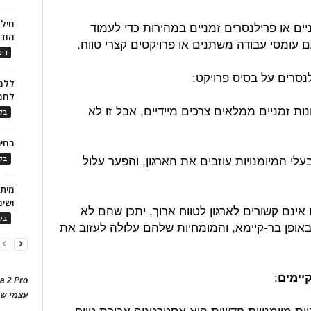
חילו
ניים או פרילנסרים זמניים במהירות כדי לעמוד
הוד
 עומסי עבודה משתנים או פרויקטים קצרי טווח.
דינ
נסרים על בסיס פרויקט:
ללמו
לחמ
ת זמניים ממלאים צרכים מיידיים, אבל זו לא
בלו
בחיר
לי המיומנויות עוזבים את הארגון, והפער עלול
בלו
ושימ
ם אינם קשורים לארגון לטווח ארוך, יתכן שהם לא
בלו
אופן בר-קיימא, והמומחיות שלהם עלולה לעזוב את
:
יימים
a 2 Pro
עצמי של
יית מיומנויות חדשות היא אסטרטגיה ארוכת טווח