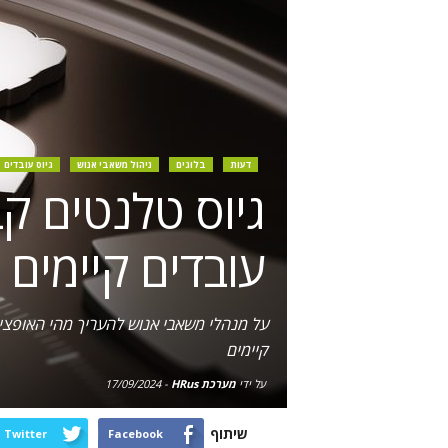
דעות
בלוגים
ניהול משאבי אנוש
גיוס עובדים
גיוס טלנטים קב
עובדים קיימים
על מנהלי משאבי אנוש להעריך מהי האופציה ה
קיימים
על ידי
מערכת HRus
-
17/09/2024
שיתוף
Twitter
Facebook