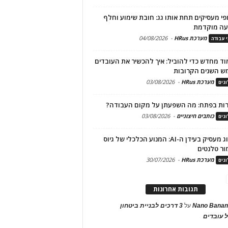
פי מעסיקים תחת אותו גג: חובת שימוע וחלף
עה מוקדמת
מערכת HRus
-
04/08/2026
י עבודה
ד מחדש כדי להוביל: איך להכשיר את העובדים
ש השנים הקרובות
מערכת HRus
-
03/08/2026
גים
ות בפתח: מה השפעתן על מקום העבודה?
כותבים חיצוניים
-
03/08/2026
גים
מיתוג מעסיק בעידן ה-AI: המנוע הכלכלי של גיוס
ור טלנטים
מערכת HRus
-
30/07/2026
גים
תגובות אחרונות
Nano Banan
על
3 דרכים לבניית ביטחון
 עובדים