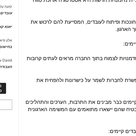
יפעת
על
עובדים
 חונכות ופיתוח לעובדים, המסייעת להם לרכוש את
יאנא ק
 הארגון.
אלון פיא
ימים:
בחישוב 
זדמנויות לצמוח בתוך החברה מראים לעתים קרובות
David
ע
העבודה 
רת לחברות לשמר על כישרונות ולהפחית את
מ
כ
יימים כבר מבינים את התרבות, הערכים והתהליכים
טיח שהם יישארו מתואמים עם המשימה הארגונית
דים קיימים: