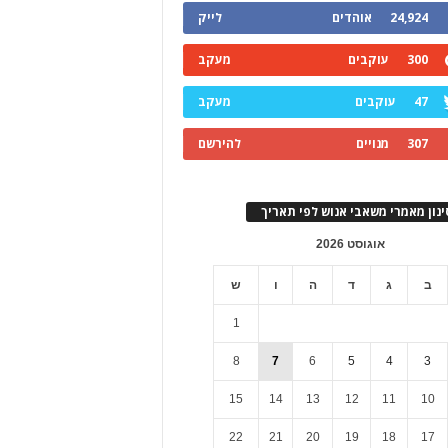
24,924
אוהדים
לייק
300
עוקבים
מעקב
47
עוקבים
מעקב
307
מנויים
להירשם
ינון מאמרי משאבי אנוש לפי תאריך
אוגוסט 2026
ב
ג
ד
ה
ו
ש
1
8
7
6
5
4
3
15
14
13
12
11
10
22
21
20
19
18
17