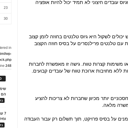
ס עובדים חיצוני לא תמיד יכול להיות אופציה
23
30
כולים לשקול היא גיוס טלנטים בחוזה לזמן קצוב
ת עם טלנטים פרילנסרים על בסיס חוזה הקצוב
tered in
tml/wp-
ock.php
 או משימות קצרות טווח. גישה זו מאפשרת לחברות
line
248
ת ללא מחויבות ארוכת טווח של עובדים קבועים.
כ
הם ל
סכוניים יותר מכיוון שחברות לא צריכות להציע
בלו
משרה מלאה.
7 ע
ומנים על בסיס פרויקט, תוך תשלום רק עבור העבודה
ומית
בלו