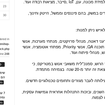
 ,סייבר, מציאות רבודה ועוד.
23
ם במשק, בהם פיננסים וממשל, הייטק וחינוך,
30
ייש ניתן למנות:
tered in
ני דאטה, מנהלי פרויקטים, מנתחי מערכות, אנשי
tml/wp-
תשתיות ותקשורת, מיישמי SAP, בודקי תוכנה QA, אנשי Priority, מפתחי אוטומציה, אנשי
ock.php
line
248
הרוש, סמנכ"לית משאבי אנוש במטריקס, כי
כ
2 שנה בצמיחה מתמדת.
הם ל
לותה לעבר מגזרים ותחומים טכנולוגיים חדשים.
בלו
השנים, ובזכות התנהלות אחראית וגמישות עסקית,
7 ע
 לצמוח.
ומית
בלו