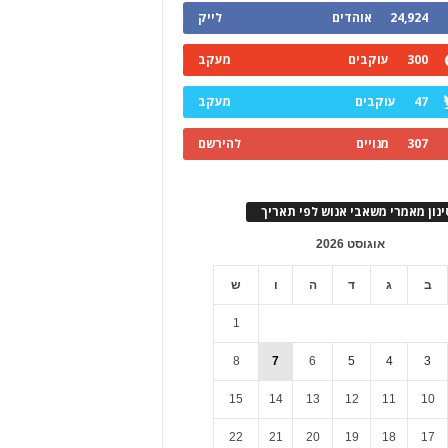
24,924
אוהדים
לייק
300
עוקבים
מעקב
47
עוקבים
מעקב
307
מנויים
להירשם
ינון מאמרי משאבי אנוש לפי תאריך
אוגוסט 2026
ב
ג
ד
ה
ו
ש
1
8
7
6
5
4
3
15
14
13
12
11
10
22
21
20
19
18
17