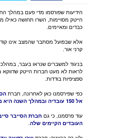
הידיעות שפורסמו מדי פעם במהלך החו
הייטק מסויימות, השרו תחושה כאילו 
כבדים ומאיימים.
אלא שבפועל מסתבר שהמצב אינו קודר
קרני אור.
בניגוד למשברים שנראו בעבר, במהלכם ח
לראות לא מעט חברות הייטק שדווקא מג
ספציפיות בודדות.
כפי שפירסמנו כאן לאחרונה, חברת
הסי
אל 150 עובדיה ובמהלך השנה היא מתכוונת לגייס כ-50 עובדים נוספים.
עוד פרסמנו, כי גם
.
העובדים הקיימים שלה
ולא רק בהייטק: חברת