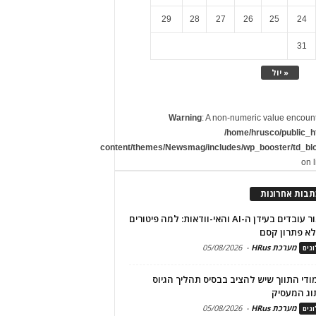
29
28
27
26
25
24
31
« יול
Warning
: A non-numeric value encoun
/home/hrusco/public_h
content/themes/Newsmag/includes/wp_booster/td_bl
on 
תבות אחרונות
שימור עובדים בעידן ה-AI והאי-וודאות: למה פיטורים
א פתרון קסם
מערכת HRus
-
05/08/2026
גים
מודי התווך שיש להציב בבסיס תהליך הגיוס
וג המעסיק
מערכת HRus
-
05/08/2026
גים