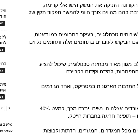
הקורונה הזניקה את המשק הישראלי קדימה,
חילו
בת בהם מהווים צורך חיוני להמשך תפקוד תקין של
הוד
דינ
לשירותים טכנולוגיים, בעיקר בתחומים כמו דאטה,
ללמו
 גם הביקוש לעובדים בתחומים אלה ותחומים נלווים
לחמ
בלו
 מגוון מאוד מבחינה טכנולוגית, שיכול להציע
בחיר
התפתחות, למידה וקידום בקריירה.
בלו
ל התרבות הארגונית במטריקס, ואחד הגורמים
ושימ
בלו
"כך למשל, יותר מ-51% מהעובדות והעובדים אצלנו הן נשים. יתרה מכך, כמעט 40%
– תופעה חריגה בחברות הייטק.
a 2 Pro
ם מכל המגדרים, המגזרים, הדתות וקבוצות
עצמי של