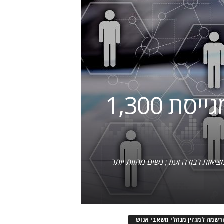
גידול של כ-13% במצבת כ"א: מטריקס מגייסת 1,300
טכנולוגיות ותחומי תוכן, לרבות דיגיטל, ביג דאטה, למידת מכונה, ענן, IoT ,סייבר, מציאות רבודה ועוד; נשים מהוות יותר
רשמה למגזין מנהלי משאבי אנוש