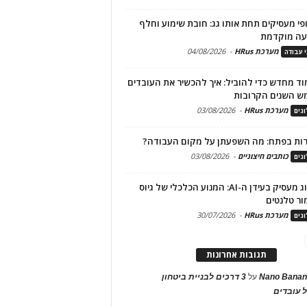
פי מעסיקים תחת אותו גג: חובת שימוע וחלף
עה מוקדמת
מערכת HRus
-
04/08/2026
י עבודה
ד מחדש כדי להוביל: איך להכשיר את העובדים
ש השנים הקרובות
מערכת HRus
-
03/08/2026
גים
ות בפתח: מה השפעתן על מקום העבודה?
כותבים חיצוניים
-
03/08/2026
גים
מיתוג מעסיק בעידן ה-AI: המנוע הכלכלי של גיוס
ור טלנטים
מערכת HRus
-
30/07/2026
גים
תגובות אחרונות
Nano Banan
על
3 דרכים לבניית ביטחון
 עובדים