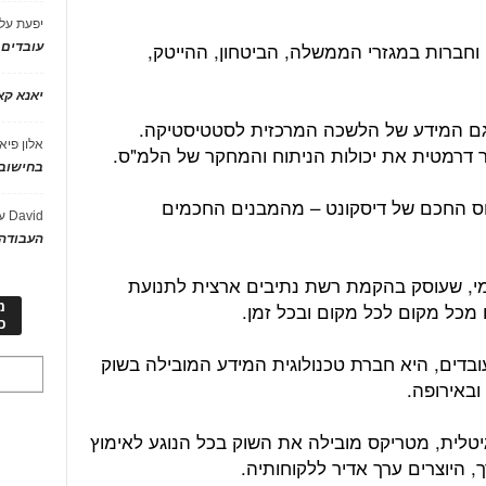
יפעת
על
וחברות במגזרי הממשלה, הביטחון, ההייטק,
עובדים
יאנא ק
ם המידע של הלשכה המרכזית לסטטיסטיקה.
אלון פיא
 דרמטית את יכולות הניתוח והמחקר של הלמ"ס.
בחישוב 
וס החכם של דיסקונט – מהמבנים החכמים
David
ע
העבודה 
מי, שעוסק בהקמת רשת נתיבים ארצית לתנועת
מכל מקום לכל מקום ובכל זמן.
מ
כ
קה יותר מ-10 אלפים עובדים, היא חברת טכנולוגית המידע המובילה בשוק
ובאירופה.
יטלית, מטריקס מובילה את השוק בכל הנוגע לאימוץ
רך, היוצרים ערך אדיר ללקוחותיה.