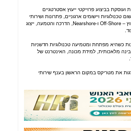
ספקת סל כלים ב-360 מעלות ועוסקת בביצוע פרוייקטי ייעוץ אסטרטגיים
ם טכנולוגיות ויישומים ארגוניים, פתרונות ושירותי
תשתית מקומיים ובענן, שירותי מיקור חוץ – Off-Shore ו-Nearshore, הדרכה והטמעה, ייצוג
ד.
 כשהיא מפתחת ומטמיעה טכנולוגיות חדשניות
, בינה מלאכותית, למידת מכונה, האינטרנט של
IDC ,S וגרטנר מדרגות את מטריקס במקום הראשון בענף שירותי