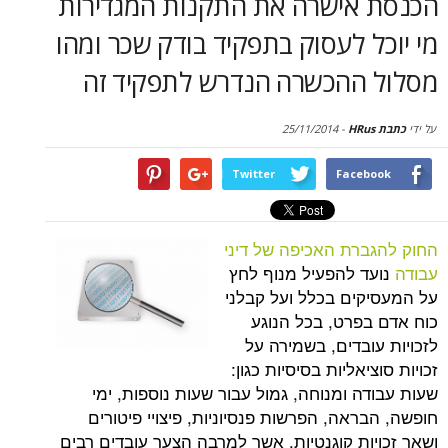
אישרה את התקנות המגדירות
סקירות
 לעסוק בתפקיד בודק שכר ומהו
דף הבית
ההכשרה הנדרש לתפקיד זה
25/11/2014
-
Twitter
Face
רת האכיפה של דיני
 להפעיל מנוף לחץ
ים בכלל ועל קבלני
פרט, בכל הנוגע
בדים, בשמירה על
אליות בסיסיות כגון:
 ומנוחה, גמול עבור שעות נוספות, ימי
אה, הפרשות פנסיוניות, פיצויי פיטורים
ות קוגנטיות, אשר למרבה הצער עובדים רבים