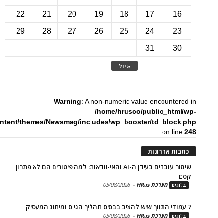
22
21
20
19
18
17
1
29
28
27
26
25
24
2
31
3
« יול
Warning
: A non-numeric value encounte
/home/hrusco/public_htm
content/themes/Newsmag/includes/wp_booster/td_bloc
on li
ת אחרונות
שימור עובדים בעידן ה-AI והאי-וודאות: למה פיטורים הם לא פתרון
מערכת HRus
-
05/08/2026
ים
מערכת HRus
-
05/08/2026
ים