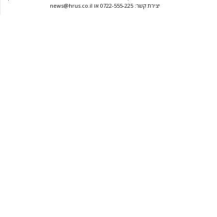
יצירת קשר: 0722-555-225 או news@hrus.co.il