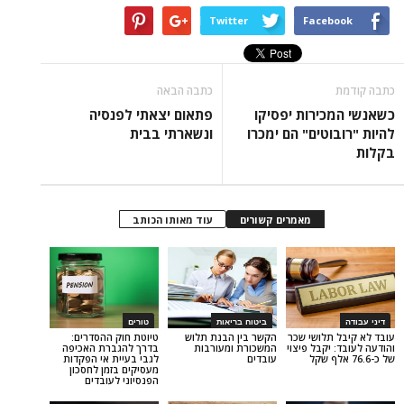
Twitter
Face
כתבה הבאה
ירות יפסיקו
פתאום יצאתי לפנסיה
טים" הם ימכרו
ונשארתי בבית
מאמרים קשורים
עוד מאותו הכותב
ביטוח בריאות
טורים
תלושי שכר
הקשר בין הבנת תלוש
טיוטת חוק ההסדרים:
יקבל פיצוי
המשכורת ומעורבות
בדרך להגברת האכיפה
עובדים
לגבי בעיית אי הפקדות
מעסיקים בזמן לחסכון
הפנסיוני לעובדים