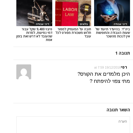
בלוגים
דיני עבודה
תיעוד של
חובה על המעסיק למסור
פיצוי 9,400 שקל עבור
החופשות
תלוש משכורת מפורט לכל
דמי נסיעות, למרות
כר
עובד
שהעובד לא דרש זאת בזמן
אמת
19/12
ים את הקורס?
להיפתח ?
ה