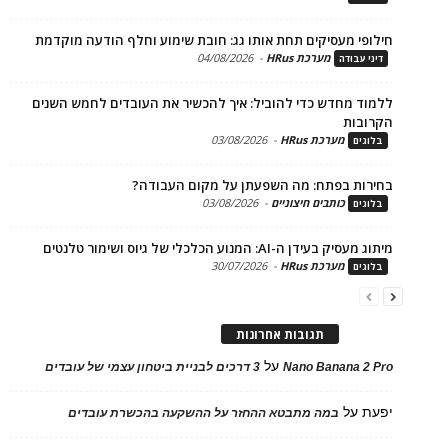
פי מעסיקים תחת אותו גג: חובת שימוע וחלף הודעה מוקדמת
מערכת HRus
-
04/08/2026
 עבודה
ד מחדש כדי להוביל: איך להכשיר את העובדים לחמש השנים
בות
מערכת HRus
-
03/08/2026
ים
ות בפתח: מה השפעתן על מקום העבודה?
כותבים חיצוניים
-
03/08/2026
ים
בעידן ה-AI: המנוע הכלכלי של גיוס ושימור טלנטים
מערכת HRus
-
30/07/2026
ים
תגובות אחרונות
על
Nano Banana 2
3 דרכים לבניית ביטחון עצמי של עובדים
על
במה מתבטא ההחזר על ההשקעה בהכשרת עובדים