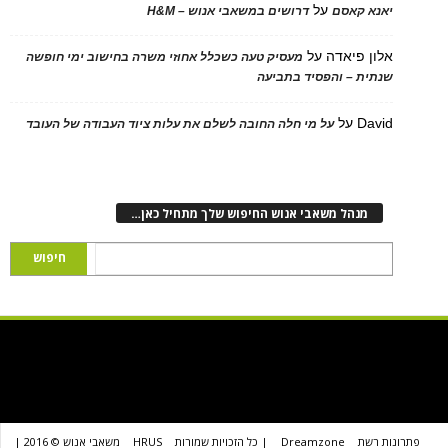
על
 קאסם
דרושים במשאבי אנוש – H&M
 פיאדה
על
מעסיק טעה כשכלל אחוזי משרה בחישוב ימי חופשה
ת – והפסיד בתביעה
D
על
על מי חלה החובה לשלם את עלות ציוד העבודה של העובד
נהל משאבי אנוש החיפוש שלך מתחיל כאן…
שת
Dreamzone
| כל הזכויות שמורות
HRUS
משאבי אנוש © 2016 |