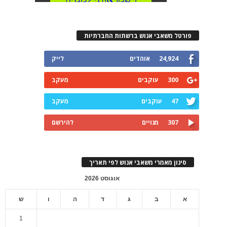
פורטל משאבי אנוש ברשתות החברתיות
24,924
אוהדים
לייק
300
עוקבים
מעקב
47
עוקבים
מעקב
307
מנויים
להירשם
סינון מאמרי משאבי אנוש לפי תאריך
אוגוסט 2026
א
ב
ג
ד
ה
ו
ש
1