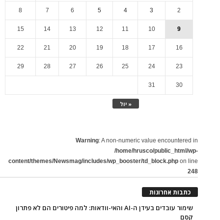
8
7
6
5
4
3
2
15
14
13
12
11
10
9
22
21
20
19
18
17
16
29
28
27
26
25
24
23
31
30
« יול
Warning
: A non-numeric value encountered in
/home/hrusco/public_html/wp-
content/themes/Newsmag/includes/wp_booster/td_block.php
on line
248
כתבות אחרונות
שימור עובדים בעידן ה-AI והאי-וודאות: למה פיטורים הם לא פתרון
קסם