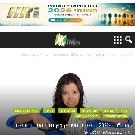
דף הבית
דעות
בלוגים
בארה"ב: כ-23% חוששים מפני קיצוץ חד בהטבות ובשכר
דעות
בלוגים
שכר עובדים
מרכיבי שכר
סליידר
ניהול משאבי אנוש
פיטורים מהעבודה
תנאים סוציאליים
בארה"ב: כ-23% חוששים מפני קיצוץ חד בהטבות ובשכר
על ידי
מערכת HRus
-
10/11/2019