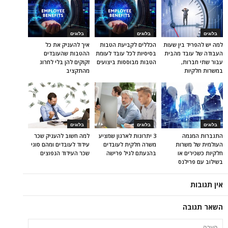
בלוגים
בלוגים
בלוגים
למה יש להפריד בין שעות
הכללים לקביעת הטבות
איך להעניק את כל
העבודה של עובד מהבית
בסיסיות לכל עובד לעומת
ההטבות שהעובדים
עבור שתי חברות,
הטבות מבוססות ביצועים
זקוקים להן בלי לחרוג
במשרות חלקיות
מהתקציב
בלוגים
בלוגים
בלוגים
התגברות המגמה
3 יתרונות לארגון שמציע
למה חשוב להעניק שכר
העולמית של משרות
משרה חלקית לעובדים
עידוד לעובדים ומהם סוגי
חלקיות כשכירים או
בהגעתם לגיל פרישה
שכר העידוד הנפוצים
בשילוב עם פרילנס
אין תגובות
השאר תגובה