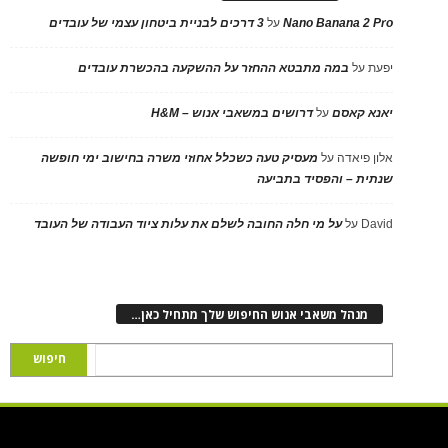
Nano Banana 2 Pro
על
3 דרכים לבניית ביטחון עצמי של עובדים
יפעת
על
במה מתבטא ההחזר על ההשקעה בהכשרת עובדים
יאנא קאסם
על
דרושים במשאבי אנוש – H&M
אלון פיאדה
על
מעסיק טעה כשכלל אחוזי משרה בחישוב ימי חופשה
שנתית – והפסיד בתביעה
David
על
על מי חלה החובה לשלם את עלות ציוד העבודה של העובד
מנהל משאבי אנוש החיפוש שלך מתחיל כאן…