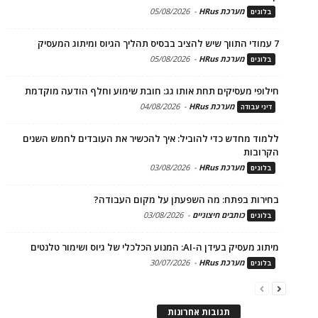
מערכת HRus
-
05/08/2026
בלוגים
7 עמודי התווך שיש להציב בבסיס תהליך הגיוס ומיתוג המעסיק
מערכת HRus
-
05/08/2026
בלוגים
חילופי מעסיקים תחת אותו גג: חובת שימוע וחלף הודעה מוקדמת
מערכת HRus
-
04/08/2026
דיני עבודה
ללמוד מחדש כדי להוביל: איך להכשיר את העובדים לחמש השנים
הקרובות
מערכת HRus
-
03/08/2026
בלוגים
בחירות בפתח: מה השפעתן על מקום העבודה?
כותבים חיצוניים
-
03/08/2026
בלוגים
מיתוג מעסיק בעידן ה-AI: המנוע הכלכלי של גיוס ושימור טלנטים
מערכת HRus
-
30/07/2026
בלוגים
תגובות אחרונות