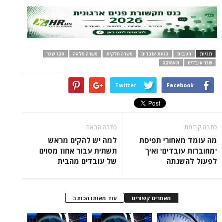
תגיות
הטבות
הנעת עובדים
משרה חלקית
משרה מלאה
סקר שכר
שכר עובדים
תעסוקה
Twitter
Facebook
כתבה קודמת
כתבה הבאה
מה עומד מאחורי תפיסת
למה יש להקים מראש
'מחוברות עובדים' ואיך
תשתית עבור אחוז מסוים
לפעול להשגתה
של עובדים מהבית
מאמרים קשורים
עוד מאותו הכותב