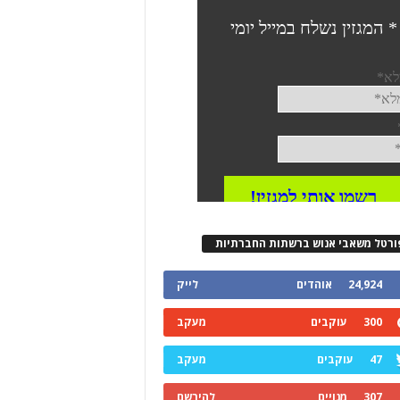
ורטל משאבי אנוש ברשתות החברתיות
24,924
אוהדים
לייק
300
עוקבים
מעקב
47
עוקבים
מעקב
307
מנויים
להירשם