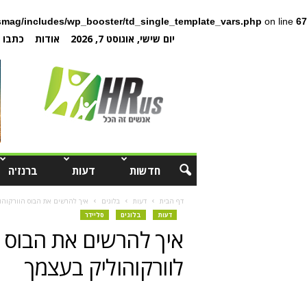
mag/includes/wp_booster/td_single_template_vars.php
on line
67
יום שישי, אוגוסט 7, 2026
אודות
כתבו ל
חדשות
דעות
ברנז'ה
דף הבית
דעות
בלוגים
איך להרשים את הבוס הוורקוהו
דעות
בלוגים
סליידר
איך להרשים את הבוס ה
לוורקוהוליק בעצמך