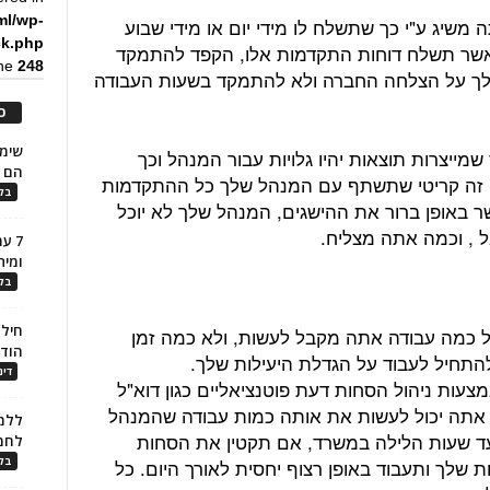
ml/wp-
שיג ע"י כך שתשלח לו מידי יום או מידי שבוע
ck.php
 כאשר תשלח דוחות התקדמות אלו, הקפד להתמקד
ine
248
ך על הצלחה החברה ולא להתמקד בשעות העבודה
כ
מייצרות תוצאות יהיו גלויות עבור המנהל וכך
הם ל
. זה קריטי שתשתף עם המנהל שלך כל ההתקדמות
בלו
באופן ברור את ההישגים, המנהל שלך לא יוכל
 , וכמה אתה מצליח.
7 ע
ומית
בלו
חילו
ל כמה עבודה אתה מקבל לעשות, ולא כמה זמן
הוד
תחיל לעבוד על הגדלת היעילות שלך.
דינ
אמצעות ניהול הסחות דעת פוטנציאליים כגון דוא"ל
 אתה יכול לעשות את אותה כמות עבודה שהמנהל
ללמו
ד שעות הלילה במשרד, אם תקטין את הסחות
לחמ
שלך ותעבוד באופן רצוף יחסית לאורך היום. כל
בלו