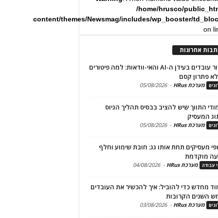
/home/hrusco/public_ht
content/themes/Newsmag/includes/wp_booster/td_blo
on l
תבות אחרונות
שימור עובדים בעידן ה-AI והאי-וודאות: למה פיטורים
א פתרון קסם
מערכת HRus
-
05/08/2026
גים
מודי התווך שיש להציב בבסיס תהליך הגיוס
וג המעסיק
מערכת HRus
-
05/08/2026
גים
פי מעסיקים תחת אותו גג: חובת שימוע וחלף
עה מוקדמת
מערכת HRus
-
04/08/2026
י עבודה
ד מחדש כדי להוביל: איך להכשיר את העובדים
ש השנים הקרובות
מערכת HRus
-
03/08/2026
גים