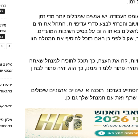
 זמן.
בחיר
בלו
עומס העבודה. יש אנשים שמבלים יותר מדי זמן
וב והכרחי לבצע סדרי עדיפויות. התחל את היום
שלים באותו היום על בסיס חשיבות המועדים.
ושימ
קול לפני כן האם תוכל להוסיף את המטלה הזו
בלו
יות, קח את העצה, כך תוכל להוכיח למנהל שאתה
a 2 Pro
היה פתוח ללמוד ממנו, כך הוא יהיה פתוח לבחון
עצמי של
יפעת
ע
תייע בעדכוני תוכנה או שינויים ארגוניים שיכולים
בהכשרת
 שתף זאת עם המנהל שלך גם כן.
יאנא ק
אלון פי
בחישוב 