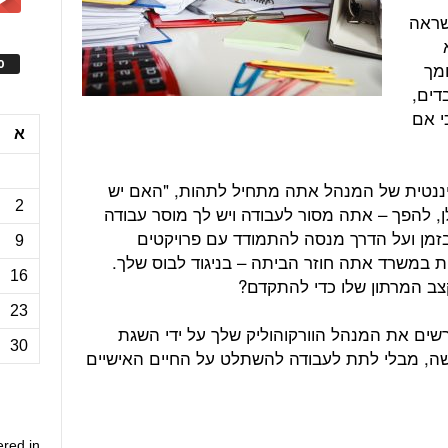
שראה
ס
ומך
דים,
י אם
א
ננטית של המנהל אתה מתחיל לתהות, "האם יש
2
, להפך – אתה מסור לעבודה ויש לך מוסר עבודה
זמן ועל הדרך מנסה להתמודד עם פרויקטים
9
ת במשרד אתה חוזר הביתה – בניגוד לבוס שלך.
16
ב המרתון שלו כדי להתקדם?
23
שים את המנהל הוורקוהוליק שלך על ידי השגת
30
ושה, מבלי לתת לעבודה להשתלט על החיים האישיים
ered in