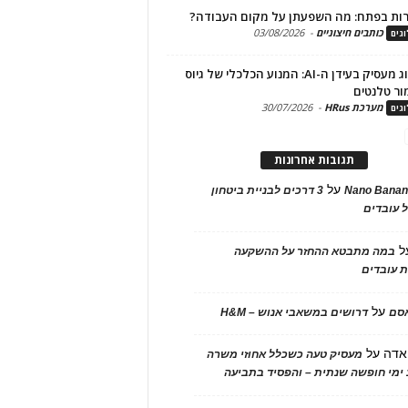
ות בפתח: מה השפעתן על מקום העבודה?
כותבים חיצוניים
-
03/08/2026
גים
מיתוג מעסיק בעידן ה-AI: המנוע הכלכלי של גיוס
ור טלנטים
מערכת HRus
-
30/07/2026
גים
תגובות אחרונות
על
Nano Banan
3 דרכים לבניית ביטחון
 עובדים
ל
במה מתבטא ההחזר על ההשקעה
 עובדים
על
אסם
דרושים במשאבי אנוש – H&M
אדה
על
מעסיק טעה כשכלל אחוזי משרה
ימי חופשה שנתית – והפסיד בתביעה