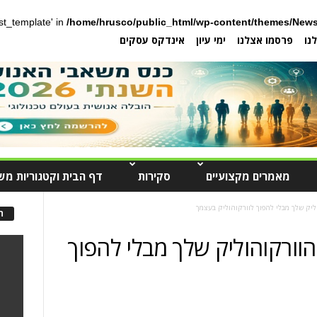
post_template' in
/home/hrusco/public_html/wp-content/themes/News
נו
פרסמו אצלנו
ימי עיון
אינדקס עסקים
מאמרים מקצועיים
סקירות
דף הבית וקטגוריות מש
ליק שלך מבלי להפוך לוורקוהוליק בעצמך
ה
וורקוהוליק שלך מבלי להפוך