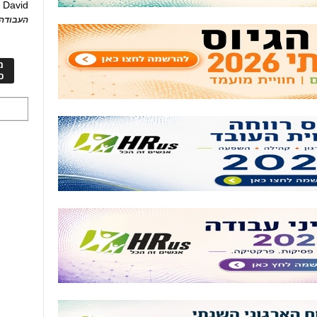
David
ע
העבודה 
מ
כ