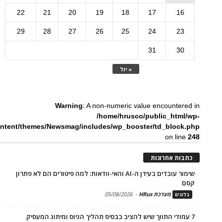
22
21
20
19
18
17
16
29
28
27
26
25
24
23
31
30
« יול
Warning
: A non-numeric value encountered in
/home/hrusco/public_html/wp-
ntent/themes/Newsmag/includes/wp_booster/td_block.php
on line
248
כתבות אחרונות
שימור עובדים בעידן ה-AI והאי-וודאות: למה פיטורים הם לא פתרון
קסם
מערכת HRus
-
05/08/2026
בלוגים
7 עמודי התווך שיש להציב בבסיס תהליך הגיוס ומיתוג המעסיק