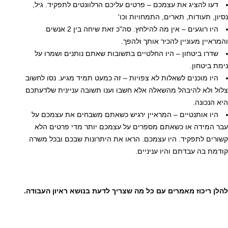
דעו להציג את עצמכם – פרטים עליכם הרלוונטים לתפקיד. גיל,
נסיון, תעודות, תארים, התמחויות וכו'
היו רוגעים – אין מה להילחץ. סה"כ זאת שיחה בין 2 אנשים
והמראיין מעוניין להכיר אותך ולהפך.
שדרו ביטחון – היו החלטיים בתשובות שאתם נותנים ושמרו על
נימת ביטחון.
היו מוכנים לשאלות לא צפויות – זה כמעט תמיד מגיע. נסו לחשוב
צלול ולא להיבהל מהשאלה אלא חשבו וענו תשובה עניינית שלדעתכם
היא הנכונה.
היו אותנטיים – המראיין ירגיש כשאתם משבחים את עצמכם על
עבר המידה או כשאתם מספרים על עצמכם יותר מדי פרטים הלא
קשורים לתפקיד. היו עצמכם. הראו את היתרונות שבכם ובכל משרה
קודמת בה עבדתם והיו עניניים.
להלן ריכוז מאמרים עם כל מה שצריך לדעת בנושא ראיון העבודה.