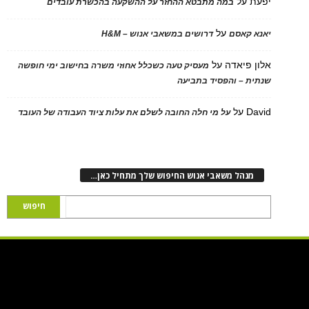
יפעת
על
במה מתבטא ההחזר על ההשקעה בהכשרת עובדים
על
יאנא קאסם
דרושים במשאבי אנוש – H&M
אלון פיאדה
על
מעסיק טעה כשכלל אחוזי משרה בחישוב ימי חופשה
שנתית – והפסיד בתביעה
David
על
על מי חלה החובה לשלם את עלות ציוד העבודה של העובד
מנהל משאבי אנוש החיפוש שלך מתחיל כאן…