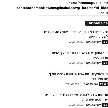
/home/hrusco/public_ht
content/themes/Newsmag/includes/wp_booster/td_blo
on l
תבות אחרונות
שימור עובדים בעידן ה-AI והאי-וודאות: למה פיטורים
א פתרון קסם
מערכת HRus
-
05/08/2026
גים
מודי התווך שיש להציב בבסיס תהליך הגיוס
וג המעסיק
מערכת HRus
-
05/08/2026
גים
פי מעסיקים תחת אותו גג: חובת שימוע וחלף
עה מוקדמת
מערכת HRus
-
04/08/2026
י עבודה
ד מחדש כדי להוביל: איך להכשיר את העובדים
ש השנים הקרובות
מערכת HRus
-
03/08/2026
גים