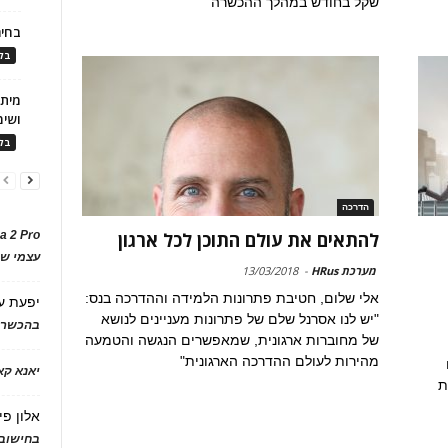
שקל בחודש במהלך ההכשרה
בחיר
בלו
ושימ
בלו
הדרכה
a 2 Pro
להתאים את עולם התוכן לכל ארגון
עצמי של
מערכת HRus
-
13/03/2018
אלי שלום, חטיבת פתרונות הלמידה וההדרכה בנס:
יפעת
ע
"יש לנו אסרנל שלם של פתרונות מעניינים לנושא
בהכשרת
של מחוברות ארגונית, שמאפשרים הנגשה והטמעה
מהירות לעולם ההדרכה הארגונית"
יאנא ק
ת
אלון פי
בחישוב 