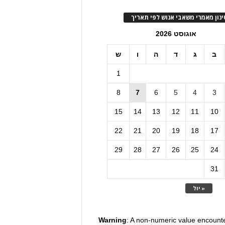
ינון מאמרי משאבי אנוש לפי תאריך
אוגוסט 2026
ב
ג
ד
ה
ו
ש
1
8
7
6
5
4
3
15
14
13
12
11
10
22
21
20
19
18
17
29
28
27
26
25
24
31
« יול
Warning
: A non-numeric value encount