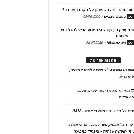
ות בפתח: מה השפעתן על מקום העבודה?
כותבים חיצוניים
-
03/08/2026
גים
מיתוג מעסיק בעידן ה-AI: המנוע הכלכלי של גיוס
ור טלנטים
מערכת HRus
-
30/07/2026
גים
תגובות אחרונות
על
Nano Banan
3 דרכים לבניית ביטחון
 עובדים
ל
במה מתבטא ההחזר על ההשקעה
 עובדים
על
אסם
דרושים במשאבי אנוש – H&M
אדה
על
מעסיק טעה כשכלל אחוזי משרה
ימי חופשה שנתית – והפסיד בתביעה