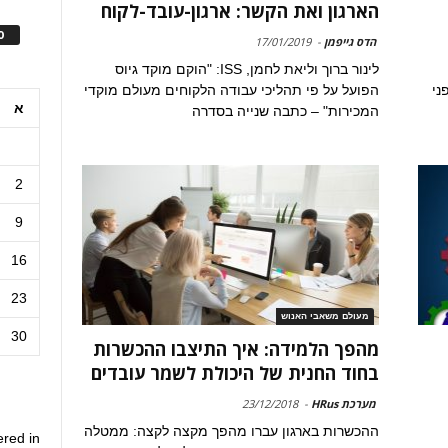
הארגון ואת הקשר: ארגון-עובד-לקוח
ס
הדס גייפמן
-
17/01/2019
לינור ברוך וליאת לחמן, ISS: "הוקם מוקד גיוס
ני
הפועל על פי תהליכי עבודה הלקוחים מעולם מוקדי
א
המכירות" – כתבה שנייה בסדרה
2
9
16
23
מעולם משאבי האנוש
30
מהפך הלמידה: איך התיצבו ההכשרות
בחוד החנית של היכולת לשמר עובדים
מערכת HRus
-
23/12/2018
ההכשרות בארגון עברו מהפך מקצה לקצה: ממטלה
ered in