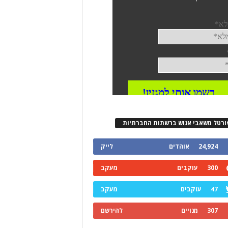
ורטל משאבי אנוש ברשתות החברתיות
24,924
אוהדים
לייק
300
עוקבים
מעקב
47
עוקבים
מעקב
307
מנויים
להירשם