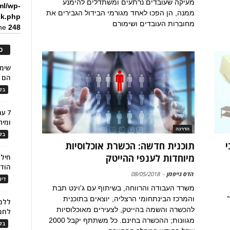
מעיקה שעובדים נרתעים ומשתדלים להימנע
ml/wp-
ממנה, הן הפכו לאחד מגורמי הבידול הגבירים את
ck.php
מחוברות העובדים ושימורם
ine
248
כ
הם ל
בלו
7 ע
ומית
הדרכה
בלו
י
תוכנית חדשה: הכשרת אוכלוסיות
מיוחדות לענפי ההייטק
חילו
הוד
הדס גייפמן
-
08/05/2018
דינ
משרד העבודה והרווחה, בשיתוף עם ג'וינט תבת
"
והמרכז הבינתחומי הרצליה, יוצאים בתוכנית
ללמו
להכשרה והשמה בהייטק, לצעירים מאוכלוסיות
לחמ
מגוונות; ההכשרה בחינם. כל משתתף יקבל 2000
בלו