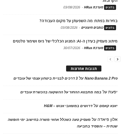
הקרובות
מערכת HRus
-
03/08/2026
בלוגים
בחירות בפתח: מה השפעתן על מקום העבודה?
כותבים חיצוניים
-
03/08/2026
בלוגים
מיתוג מעסיק בעידן ה-AI: המנוע הכלכלי של גיוס ושימור טלנטים
מערכת HRus
-
30/07/2026
בלוגים
תגובות אחרונות
על
Nano Banana 2 Pro
3 דרכים לבניית ביטחון עצמי של עובדים
יפעת
על
במה מתבטא ההחזר על ההשקעה בהכשרת עובדים
על
יאנא קאסם
דרושים במשאבי אנוש – H&M
אלון פיאדה
על
מעסיק טעה כשכלל אחוזי משרה בחישוב ימי חופשה
שנתית – והפסיד בתביעה