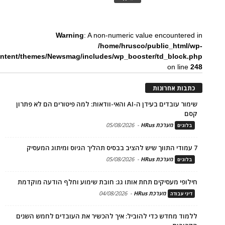
Warning
: A non-numeric value encountered in
/home/hrusco/public_html/wp-
ntent/themes/Newsmag/includes/wp_booster/td_block.php
on line
248
כתבות אחרונות
שימור עובדים בעידן ה-AI והאי-וודאות: למה פיטורים הם לא פתרון
קסם
מערכת HRus
-
05/08/2026
בלוגים
7 עמודי התווך שיש להציב בבסיס תהליך הגיוס ומיתוג המעסיק
מערכת HRus
-
05/08/2026
בלוגים
חילופי מעסיקים תחת אותו גג: חובת שימוע וחלף הודעה מוקדמת
מערכת HRus
-
04/08/2026
דיני עבודה
ללמוד מחדש כדי להוביל: איך להכשיר את העובדים לחמש השנים