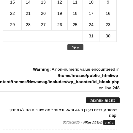
15
14
13
12
11
10
9
22
21
20
19
18
17
16
29
28
27
26
25
24
23
31
30
« יול
Warning
: A non-numeric value encountered in
/home/hrusco/public_html/wp-
ntent/themes/Newsmag/includes/wp_booster/td_block.php
on line
248
כתבות אחרונות
שימור עובדים בעידן ה-AI והאי-וודאות: למה פיטורים הם לא פתרון
קסם
מערכת HRus
-
05/08/2026
בלוגים