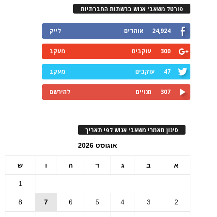
פורטל משאבי אנוש ברשתות החברתיות
24,924
אוהדים
לייק
300
עוקבים
מעקב
47
עוקבים
מעקב
307
מנויים
להירשם
סינון מאמרי משאבי אנוש לפי תאריך
אוגוסט 2026
א
ב
ג
ד
ה
ו
ש
1
8
7
6
5
4
3
2