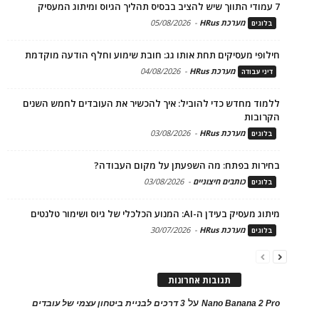
7 עמודי התווך שיש להציב בבסיס תהליך הגיוס ומיתוג המעסיק
מערכת HRus
-
05/08/2026
בלוגים
חילופי מעסיקים תחת אותו גג: חובת שימוע וחלף הודעה מוקדמת
מערכת HRus
-
04/08/2026
דיני עבודה
ללמוד מחדש כדי להוביל: איך להכשיר את העובדים לחמש השנים
הקרובות
מערכת HRus
-
03/08/2026
בלוגים
בחירות בפתח: מה השפעתן על מקום העבודה?
כותבים חיצוניים
-
03/08/2026
בלוגים
מיתוג מעסיק בעידן ה-AI: המנוע הכלכלי של גיוס ושימור טלנטים
מערכת HRus
-
30/07/2026
בלוגים
תגובות אחרונות
על
Nano Banana 2 Pro
3 דרכים לבניית ביטחון עצמי של עובדים