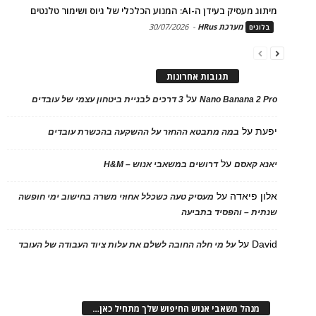
מיתוג מעסיק בעידן ה-AI: המנוע הכלכלי של גיוס ושימור טלנטים
מערכת HRus
-
30/07/2026
בלוגים
תגובות אחרונות
על
Nano Banana 2 Pro
3 דרכים לבניית ביטחון עצמי של עובדים
יפעת
על
במה מתבטא ההחזר על ההשקעה בהכשרת עובדים
על
יאנא קאסם
דרושים במשאבי אנוש – H&M
אלון פיאדה
על
מעסיק טעה כשכלל אחוזי משרה בחישוב ימי חופשה
שנתית – והפסיד בתביעה
David
על
על מי חלה החובה לשלם את עלות ציוד העבודה של העובד
מנהל משאבי אנוש החיפוש שלך מתחיל כאן…