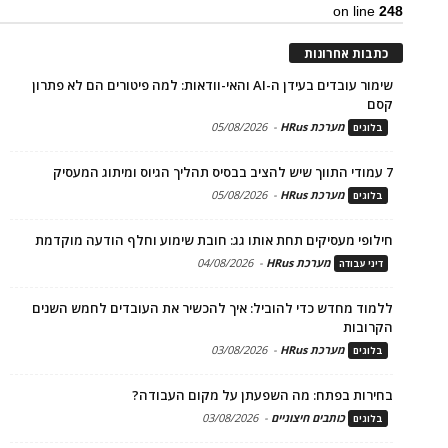
on line
248
כתבות אחרונות
שימור עובדים בעידן ה-AI והאי-וודאות: למה פיטורים הם לא פתרון
קסם
מערכת HRus
-
05/08/2026
בלוגים
7 עמודי התווך שיש להציב בבסיס תהליך הגיוס ומיתוג המעסיק
מערכת HRus
-
05/08/2026
בלוגים
חילופי מעסיקים תחת אותו גג: חובת שימוע וחלף הודעה מוקדמת
מערכת HRus
-
04/08/2026
דיני עבודה
ללמוד מחדש כדי להוביל: איך להכשיר את העובדים לחמש השנים
הקרובות
מערכת HRus
-
03/08/2026
בלוגים
בחירות בפתח: מה השפעתן על מקום העבודה?
כותבים חיצוניים
-
03/08/2026
בלוגים