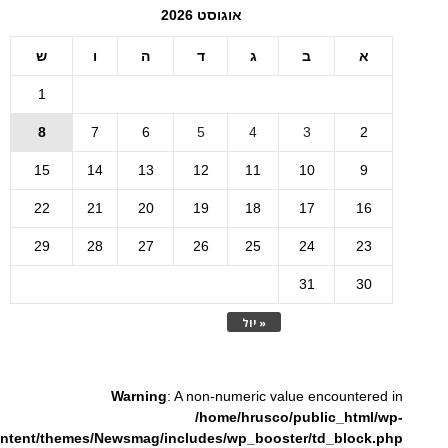
אוגוסט 2026
א
ב
ג
ד
ה
ו
ש
1
8
7
6
5
4
3
2
15
14
13
12
11
10
9
22
21
20
19
18
17
16
29
28
27
26
25
24
23
31
30
« יול
Warning
: A non-numeric value encountered in
/home/hrusco/public_html/wp-
ntent/themes/Newsmag/includes/wp_booster/td_block.php