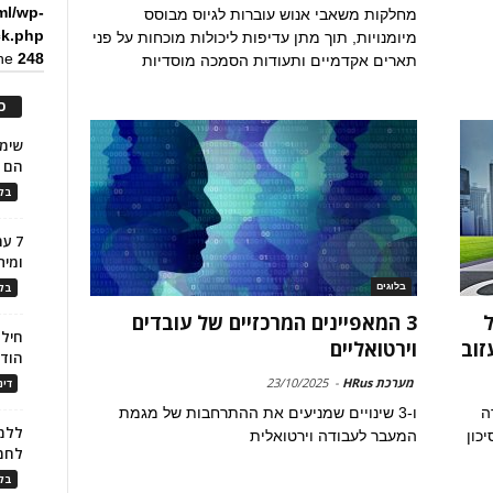
ml/wp-
מחלקות משאבי אנוש עוברות לגיוס מבוסס
ck.php
מיומנויות, תוך מתן עדיפות ליכולות מוכחות על פני
ine
248
תארים אקדמיים ותעודות הסמכה מוסדיות
כ
הם ל
בלו
7 ע
ומית
בלוגים
בלו
ל
3 המאפיינים המרכזיים של עובדים
חילו
זוב
וירטואליים
הוד
מערכת HRus
-
23/10/2025
דינ
ה
ו-3 שינויים שמניעים את ההתרחבות של מגמת
ללמו
כון
המעבר לעבודה וירטואלית
לחמ
בלו