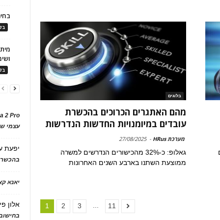
בחיר
בלו
ושימ
בלו
בלוגים
מהם האתגרים הכרוכים בהכשרת
a 2 Pro
עובדים במיומנויות החדשות הנדרשות
עצמי של
מערכת HRus
-
27/08/2025
יפעת
ע
גאלופ: כ-32% מהכישורים הנדרשים למשרה
בהכשרת
ממוצעת השתנו בארבע השנים האחרונות
יאנא ק
אלון פי
...
1
2
3
11
בחישוב 