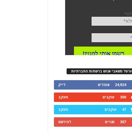
ורטל משאבי אנוש ברשתות החברתיות
24,924
אוהדים
לייק
300
עוקבים
מעקב
47
עוקבים
מעקב
307
מנויים
להירשם