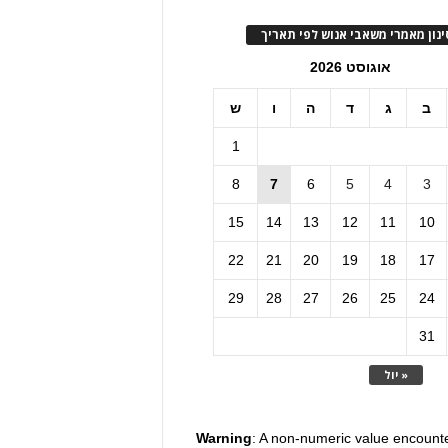
ינון מאמרי משאבי אנוש לפי תאריך
אוגוסט 2026
ב
ג
ד
ה
ו
ש
1
8
7
6
5
4
3
15
14
13
12
11
10
22
21
20
19
18
17
29
28
27
26
25
24
31
« יול
Warning
: A non-numeric value encount