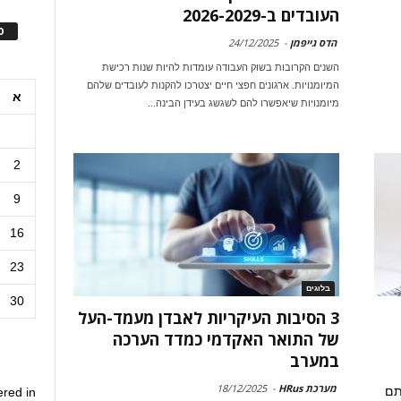
העובדים ב-2026-2029
ס
הדס גייפמן
-
24/12/2025
השנים הקרובות בשוק העבודה עומדות להיות שנות רכישת
המיומנויות. ארגונים חפצי חיים יצטרכו להקנות לעובדים שלהם
א
מיומנויות שיאפשרו להם לשגשג בעידן הבינה...
2
9
16
23
בלוגים
30
3 הסיבות העיקריות לאבדן מעמד-העל
של התואר האקדמי כמדד הערכה
במערב
מערכת HRus
-
18/12/2025
פיסתם
ered in