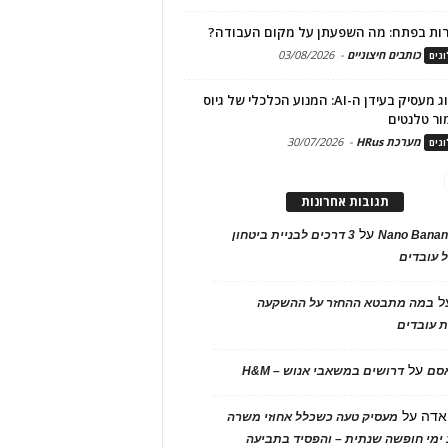
ות בפתח: מה השפעתן על מקום העבודה?
כותבים חיצוניים
-
03/08/2026
גים
מיתוג מעסיק בעידן ה-AI: המנוע הכלכלי של גיוס
ור טלנטים
מערכת HRus
-
30/07/2026
גים
תגובות אחרונות
על
Nano Banan
3 דרכים לבניית ביטחון
 עובדים
ל
במה מתבטא ההחזר על ההשקעה
 עובדים
על
אסם
דרושים במשאבי אנוש – H&M
אדה
על
מעסיק טעה כשכלל אחוזי משרה
ימי חופשה שנתית – והפסיד בתביעה