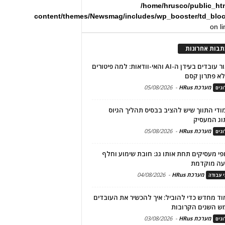
/home/hrusco/public_ht
content/themes/Newsmag/includes/wp_booster/td_blo
on l
תבות אחרונות
שימור עובדים בעידן ה-AI והאי-וודאות: למה פיטורים
א פתרון קסם
מערכת HRus
-
05/08/2026
גים
מודי התווך שיש להציב בבסיס תהליך הגיוס
וג המעסיק
מערכת HRus
-
05/08/2026
גים
פי מעסיקים תחת אותו גג: חובת שימוע וחלף
עה מוקדמת
מערכת HRus
-
04/08/2026
י עבודה
ד מחדש כדי להוביל: איך להכשיר את העובדים
ש השנים הקרובות
מערכת HRus
-
03/08/2026
גים