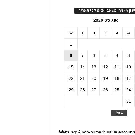
ינון מאמרי משאבי אנוש לפי תאריך
אוגוסט 2026
ב
ג
ד
ה
ו
ש
1
8
7
6
5
4
3
15
14
13
12
11
10
22
21
20
19
18
17
29
28
27
26
25
24
31
« יול
Warning
: A non-numeric value encount