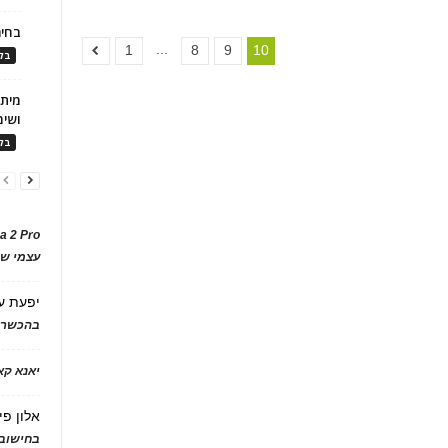
בחיר
...
1
8
9
10
בלו
ושימ
בלו
a 2 Pro
עצמי של
יפעת
ע
בהכשרת
יאנא ק
אלון פי
בחישוב 