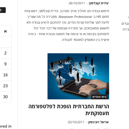
עידית קובלסקי
-
06/10/2011
ס
חיפוש עבודה הנו תהליך ארוך ומורכב. עידית קובלסקי, ראש צוות
תחום HR ב- Manpower Professional, מסבירה כל מה שצריך
י
לדעת לפני שליחת קורות החיים, איך להתכונן לראיון עבודה ולא
בדים
לחשוש ממאבחנים, אך מזכירה שבסופו של דבר הכל יכול
בירה
א
להסתכם בקיומה או אי קיומה של תופעה טבעית אחת - כימיה
אישית בין המעסיק למועמד לעבודה.
2
9
16
23
30
גיוס עובדים
הרשת החברתית הופכת לפלטפורמה
תעסוקתית
אריאל רובינסקי
-
02/10/2011
ered in