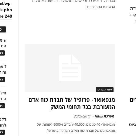
144 מיליוני איש ברחבי העולם מצאו עבודה השנה באמצעות
ml/wp-
הרשתות החברתיות
רת
ck.php
קרב
ine
248
כ
הם ל
בלו
7 ע
ומית
בלו
גיוס עובדים
חילו
ים
מנפאואר- פרופיל של חברת כוח אדם
הוד
המעורבת בכל תחומי המשק
דינ
מערכת HRus
-
20/09/2011
ללמו
 הגיוס
לחמ
מנפאואר- 40 סניפים, 40,000 עובדים ו-5000 לקוחות, על
המאפיינים של חברת כוח האדם הגדולה בישראל
בלו