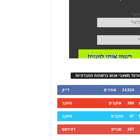
ורטל משאבי אנוש ברשתות החברתיות
24,924
אוהדים
לייק
300
עוקבים
מעקב
47
עוקבים
מעקב
307
מנויים
להירשם