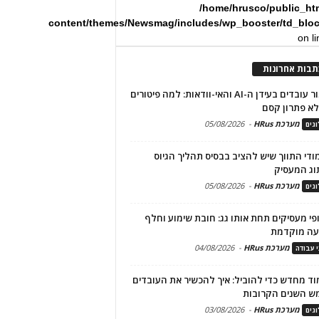
/home/hrusco/public_ht
content/themes/Newsmag/includes/wp_booster/td_blo
on l
תבות אחרונות
שימור עובדים בעידן ה-AI והאי-וודאות: למה פיטורים
א פתרון קסם
מערכת HRus
-
05/08/2026
גים
מודי התווך שיש להציב בבסיס תהליך הגיוס
וג המעסיק
מערכת HRus
-
05/08/2026
גים
פי מעסיקים תחת אותו גג: חובת שימוע וחלף
עה מוקדמת
מערכת HRus
-
04/08/2026
י עבודה
ד מחדש כדי להוביל: איך להכשיר את העובדים
ש השנים הקרובות
מערכת HRus
-
03/08/2026
גים