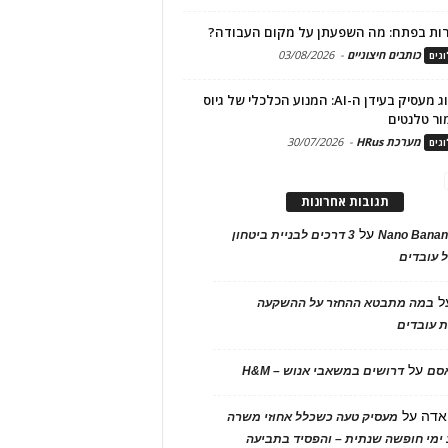
ות בפתח: מה השפעתן על מקום העבודה?
כותבים חיצוניים
-
03/08/2026
גים
מיתוג מעסיק בעידן ה-AI: המנוע הכלכלי של גיוס
ור טלנטים
מערכת HRus
-
30/07/2026
גים
תגובות אחרונות
על
Nano Banan
3 דרכים לבניית ביטחון
 עובדים
ל
במה מתבטא ההחזר על ההשקעה
 עובדים
על
אסם
דרושים במשאבי אנוש – H&M
אדה
על
מעסיק טעה כשכלל אחוזי משרה
ימי חופשה שנתית – והפסיד בתביעה