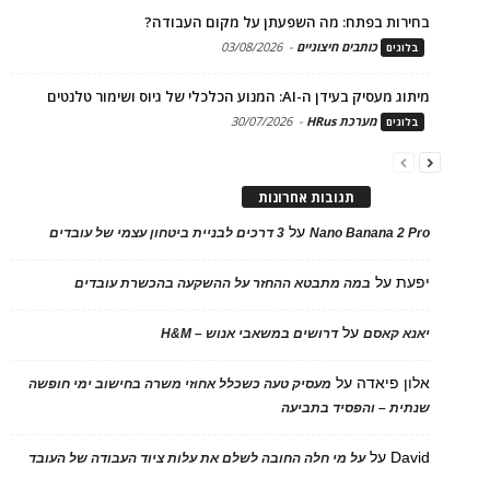
בחירות בפתח: מה השפעתן על מקום העבודה?
כותבים חיצוניים
-
03/08/2026
בלוגים
מיתוג מעסיק בעידן ה-AI: המנוע הכלכלי של גיוס ושימור טלנטים
מערכת HRus
-
30/07/2026
בלוגים
תגובות אחרונות
על
Nano Banana 2 Pro
3 דרכים לבניית ביטחון עצמי של עובדים
יפעת
על
במה מתבטא ההחזר על ההשקעה בהכשרת עובדים
על
יאנא קאסם
דרושים במשאבי אנוש – H&M
אלון פיאדה
על
מעסיק טעה כשכלל אחוזי משרה בחישוב ימי חופשה
שנתית – והפסיד בתביעה
David
על
על מי חלה החובה לשלם את עלות ציוד העבודה של העובד