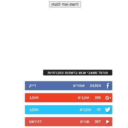
פורטל משאבי אנוש ברשתות החברתיות
24,924
אוהדים
לייק
300
עוקבים
מעקב
47
עוקבים
מעקב
307
מנויים
להירשם