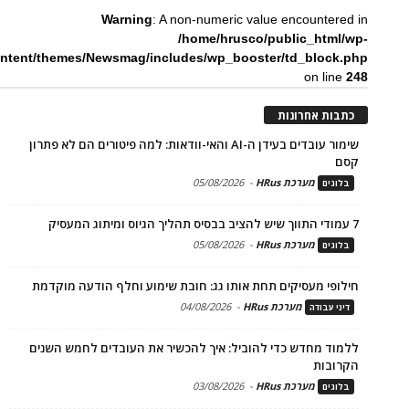
Warning
: A non-numeric value encountered in
/home/hrusco/public_html/wp-
ntent/themes/Newsmag/includes/wp_booster/td_block.php
on line
248
כתבות אחרונות
שימור עובדים בעידן ה-AI והאי-וודאות: למה פיטורים הם לא פתרון
קסם
מערכת HRus
-
05/08/2026
בלוגים
7 עמודי התווך שיש להציב בבסיס תהליך הגיוס ומיתוג המעסיק
מערכת HRus
-
05/08/2026
בלוגים
חילופי מעסיקים תחת אותו גג: חובת שימוע וחלף הודעה מוקדמת
מערכת HRus
-
04/08/2026
דיני עבודה
ללמוד מחדש כדי להוביל: איך להכשיר את העובדים לחמש השנים
הקרובות
מערכת HRus
-
03/08/2026
בלוגים