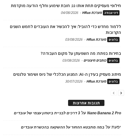
חילופי מעסיקים תחת אותו גג: חובת שימוע וחלף הודעה מוקדמת
מערכת HRus
-
04/08/2026
דיני עבודה
ללמוד מחדש כדי להוביל: איך להכשיר את העובדים לחמש השנים
הקרובות
מערכת HRus
-
03/08/2026
בלוגים
בחירות בפתח: מה השפעתן על מקום העבודה?
כותבים חיצוניים
-
03/08/2026
בלוגים
מיתוג מעסיק בעידן ה-AI: המנוע הכלכלי של גיוס ושימור טלנטים
מערכת HRus
-
30/07/2026
בלוגים
תגובות אחרונות
על
Nano Banana 2 Pro
3 דרכים לבניית ביטחון עצמי של עובדים
יפעת
על
במה מתבטא ההחזר על ההשקעה בהכשרת עובדים