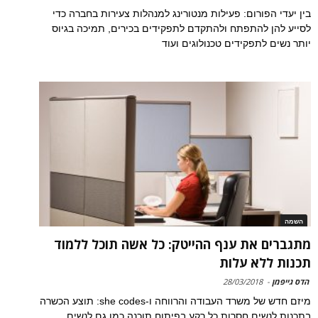
בין יעדי הפורום: פעילות מנטורינג למנהלות צעירות בחברה כדי
לסייע להן להתפתח ולהתקדם לתפקידים בכירים, תמיכה בגיוס
יותר נשים לתפקידים טכנולוגים ועוד
השמה
מתגברים את ענף ההייטק: כל אשה תוכל ללמוד
תכנות ללא עלות
הדס גייפמן
-
28/03/2018
מיזם חדש של משרד העבודה והרווחה ו-she codes: תוצע הכשרה
בתכנות לנשים חסרות כל רקע בפיתוח תוכנה כמו גם לנשים