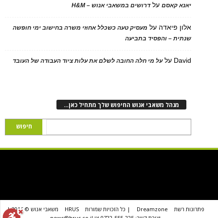
על
יאנא קאסם
דרושים במשאבי אנוש – H&M
אלון פיאדה
על
מעסיק טעה כשכלל אחוזי משרה בחישוב ימי חופשה
שנתית – והפסיד בתביעה
David
על
על מי חלה החובה לשלם את עלות ציוד העבודה של העובד
מנהל משאבי אנוש החיפוש שלך מתחיל כאן…
פתרונות רשת
Dreamzone
| כל הזכויות שמורות
HRUS
משאבי אנוש © 2016 |
יצירת קשר: 0722-555-225 או news@hrus.co.il