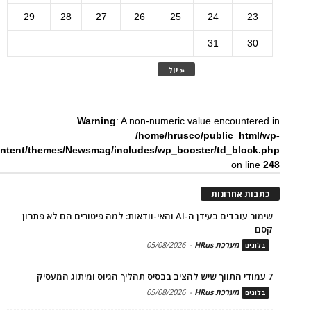
29
28
27
26
25
24
23
31
30
« יול
Warning
: A non-numeric value encountered in
/home/hrusco/public_html/wp-
ntent/themes/Newsmag/includes/wp_booster/td_block.php
on line
248
כתבות אחרונות
שימור עובדים בעידן ה-AI והאי-וודאות: למה פיטורים הם לא פתרון
קסם
מערכת HRus
-
05/08/2026
בלוגים
7 עמודי התווך שיש להציב בבסיס תהליך הגיוס ומיתוג המעסיק
מערכת HRus
-
05/08/2026
בלוגים