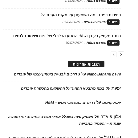
מערכת HRus
-
03/08/2026
בלוגים
בחירות בפתח: מה השפעתן על מקום העבודה?
כותבים חיצוניים
-
03/08/2026
בלוגים
מיתוג מעסיק בעידן ה-AI: המנוע הכלכלי של גיוס ושימור טלנטים
מערכת HRus
-
30/07/2026
בלוגים
תגובות אחרונות
על
Nano Banana 2 Pro
3 דרכים לבניית ביטחון עצמי של עובדים
יפעת
על
במה מתבטא ההחזר על ההשקעה בהכשרת עובדים
על
יאנא קאסם
דרושים במשאבי אנוש – H&M
אלון פיאדה
על
מעסיק טעה כשכלל אחוזי משרה בחישוב ימי חופשה
שנתית – והפסיד בתביעה
David
על
על מי חלה החובה לשלם את עלות ציוד העבודה של העובד