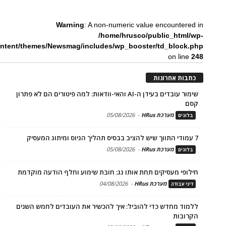
Warning
: A non-numeric value encountered in
/home/hrusco/public_html/wp-
ntent/themes/Newsmag/includes/wp_booster/td_block.php
on line
248
כתבות אחרונות
שימור עובדים בעידן ה-AI והאי-וודאות: למה פיטורים הם לא פתרון
קסם
מערכת HRus
-
05/08/2026
בלוגים
7 עמודי התווך שיש להציב בבסיס תהליך הגיוס ומיתוג המעסיק
מערכת HRus
-
05/08/2026
בלוגים
חילופי מעסיקים תחת אותו גג: חובת שימוע וחלף הודעה מוקדמת
מערכת HRus
-
04/08/2026
דיני עבודה
ללמוד מחדש כדי להוביל: איך להכשיר את העובדים לחמש השנים
הקרובות