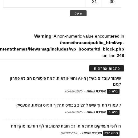
31
30
« יול
Warning
: A non-numeric value encountered in
/home/hrusco/public_html/wp-
ntent/themes/Newsmag/includes/wp_booster/td_block.php
on line
248
כתבות אחרונות
שימור עובדים בעידן ה-AI והאי-וודאות: למה פיטורים הם לא פתרון
קסם
מערכת HRus
-
05/08/2026
בלוגים
7 עמודי התווך שיש להציב בבסיס תהליך הגיוס ומיתוג המעסיק
מערכת HRus
-
05/08/2026
בלוגים
חילופי מעסיקים תחת אותו גג: חובת שימוע וחלף הודעה מוקדמת
מערכת HRus
-
04/08/2026
דיני עבודה