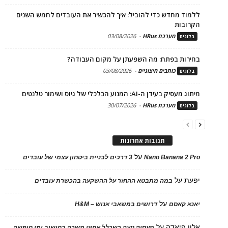
ללמוד מחדש כדי להוביל: איך להכשיר את העובדים לחמש השנים
הקרובות
מערכת HRus
-
03/08/2026
בלוגים
בחירות בפתח: מה השפעתן על מקום העבודה?
כותבים חיצוניים
-
03/08/2026
בלוגים
מיתוג מעסיק בעידן ה-AI: המנוע הכלכלי של גיוס ושימור טלנטים
מערכת HRus
-
30/07/2026
בלוגים
תגובות אחרונות
על
Nano Banana 2 Pro
3 דרכים לבניית ביטחון עצמי של עובדים
יפעת
על
במה מתבטא ההחזר על ההשקעה בהכשרת עובדים
על
יאנא קאסם
דרושים במשאבי אנוש – H&M
אלון פיאדה
על
מעסיק טעה כשכלל אחוזי משרה בחישוב ימי חופשה