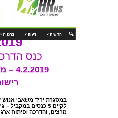
חדשות
דעות
ברנז'ה
HRexpo2019
כנס הדרכה
4.2.2019 –
מר
רישום
במסגרת יריד משאבי אנוש ש
לקיים 5 כנסים במקביל 
מרצים, והדרכה ופיתוח ארגונ