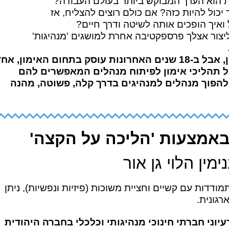
ות הוא הערך המבוקש ביותר בעולם העבודה?
יכול להיות כזה? אם כולם רוצים להצליח, אז
ואיך הופכים אותה לשיטה ודרך חיים?
צור אצלך פרספקטיבה אחרת למושגים 'מנהיגות'
רובי שטיינר – בהשכלתו עורך דין, אבל ב-18 שנים האחרונות עוסק בתחום האימון, א
ל תהליכי אימון לפיתוח מנהלים המאפשרים להם
להפוך מנהלים למנהיגים בדרך קלה, פשוטה, מהנה
באמצעות 'הליכה על הקצה'
ימין הלוי גן אור
ודדות עם קשיים וחציית משוכות (פיזיות ונפשיות), ניתן
רגונית.
 רעיוני חברתי חינוכי מנהיגותי וכלכלי בחברה היהודית