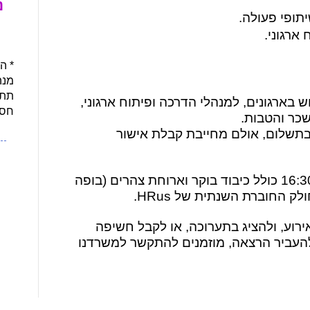
נ
תופי פעולה.
 ארגוני.
* ה
מנה
.
תתא
 בארגונים, למנהלי הדרכה ופיתוח ארגוני,
חסו
שכר והטבות.
תשלום, אולם מחייבת קבלת אישור
האירוע יתקיים בשעות 8:00 עד 16:30 כולל כיבוד בוקר וארוחת צהרים (בופה
 החוברת השנתית של HRus.
רוע, ולהציג בתערוכה, או לקבל חשיפה
השנתית של HRus, או להעביר הרצאה, מוזמנים להתקשר למשרדנו