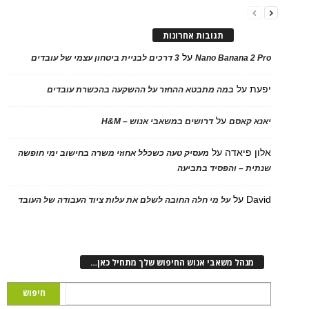
תגובות אחרונות
על
Nano Banana 2 Pro
3 דרכים לבניית ביטחון עצמי של עובדים
יפעת
על
במה מתבטא ההחזר על ההשקעה בהכשרת עובדים
על
יאנא קאסם
דרושים במשאבי אנוש – H&M
אלון פיאדה
על
מעסיק טעה כשכלל אחוזי משרה בחישוב ימי חופשה
שנתית – והפסיד בתביעה
David
על
על מי חלה החובה לשלם את עלות ציוד העבודה של העובד
מנהל משאבי אנוש החיפוש שלך מתחיל כאן…