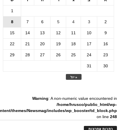
1
8
7
6
5
4
3
2
15
14
13
12
11
10
9
22
21
20
19
18
17
16
29
28
27
26
25
24
23
31
30
« יול
Warning
: A non-numeric value encountered in
/home/hrusco/public_html/wp-
ntent/themes/Newsmag/includes/wp_booster/td_block.php
on line
248
כתבות אחרונות