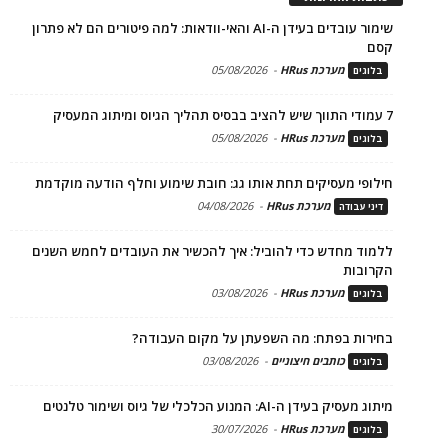
שימור עובדים בעידן ה-AI והאי-וודאות: למה פיטורים הם לא פתרון
קסם
מערכת HRus
-
05/08/2026
בלוגים
7 עמודי התווך שיש להציב בבסיס תהליך הגיוס ומיתוג המעסיק
מערכת HRus
-
05/08/2026
בלוגים
חילופי מעסיקים תחת אותו גג: חובת שימוע וחלף הודעה מוקדמת
מערכת HRus
-
04/08/2026
דיני עבודה
ללמוד מחדש כדי להוביל: איך להכשיר את העובדים לחמש השנים
הקרובות
מערכת HRus
-
03/08/2026
בלוגים
בחירות בפתח: מה השפעתן על מקום העבודה?
כותבים חיצוניים
-
03/08/2026
בלוגים
מיתוג מעסיק בעידן ה-AI: המנוע הכלכלי של גיוס ושימור טלנטים
מערכת HRus
-
30/07/2026
בלוגים