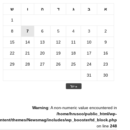
א
ב
ג
ד
ה
ו
ש
1
8
7
6
5
4
3
2
15
14
13
12
11
10
9
22
21
20
19
18
17
16
29
28
27
26
25
24
23
31
30
« יול
Warning
: A non-numeric value encountered in
/home/hrusco/public_html/wp-
ntent/themes/Newsmag/includes/wp_booster/td_block.php
on line
248