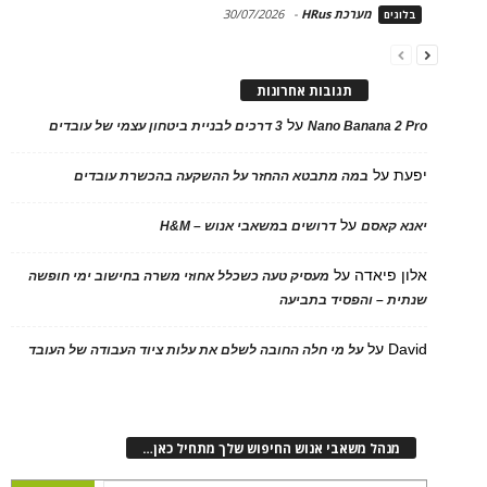
מערכת HRus
-
30/07/2026
בלוגים
תגובות אחרונות
על
Nano Banana 2 Pro
3 דרכים לבניית ביטחון עצמי של עובדים
יפעת
על
במה מתבטא ההחזר על ההשקעה בהכשרת עובדים
על
יאנא קאסם
דרושים במשאבי אנוש – H&M
אלון פיאדה
על
מעסיק טעה כשכלל אחוזי משרה בחישוב ימי חופשה
שנתית – והפסיד בתביעה
David
על
על מי חלה החובה לשלם את עלות ציוד העבודה של העובד
מנהל משאבי אנוש החיפוש שלך מתחיל כאן…