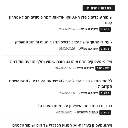
כתבות אחרונות
שימור עובדים בעידן ה-AI והאי-וודאות: למה פיטורים הם לא פתרון
קסם
מערכת HRus
-
05/08/2026
בלוגים
7 עמודי התווך שיש להציב בבסיס תהליך הגיוס ומיתוג המעסיק
מערכת HRus
-
05/08/2026
בלוגים
חילופי מעסיקים תחת אותו גג: חובת שימוע וחלף הודעה מוקדמת
מערכת HRus
-
04/08/2026
דיני עבודה
ללמוד מחדש כדי להוביל: איך להכשיר את העובדים לחמש השנים
הקרובות
מערכת HRus
-
03/08/2026
בלוגים
בחירות בפתח: מה השפעתן על מקום העבודה?
כותבים חיצוניים
-
03/08/2026
בלוגים
מיתוג מעסיק בעידן ה-AI: המנוע הכלכלי של גיוס ושימור טלנטים