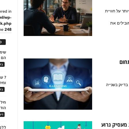
תר על חוויית
ered in
ml/wp-
ובילים את
ck.php
ine
248
כ
הם ל
חום
בלו
7 ע
ומית
ת בדיוק בשנייה
בלו
חילו
הוד
דינ
ללמו