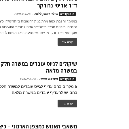
ד"ר אדיטי נרורקר
איילה ראובן-ללונג
-
24/09/2024
מן האקדמיה
במאמר זה נבחן כמה מהתובנות החשובות ביותר שלה וכיצד 
היומיום. תובנות מרכזיות של ד"ר אדיטי נרורקר: החשיבות
מוקדמת: ד"ר נרורקר מדגישה שהמניעה היא המפתח לניהול 
קרא עוד
שיקולים לגיוס עובדים במשרה חלקי
במשרה מלאה
מערכת HRus
-
15/02/2024
מן האקדמיה
בהם יש להעדיף עובדים במשרה מלאה
קרא עוד
משאבי האנוש כמצפן הארגוני – כיצ