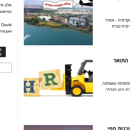
אלון פי
בחישוב 
דמיה - אמיר
David
ע
מית כנרת.
העבודה 
מ
כ
 התואר
מתפתח ומשתנה,
יה הינו הכרחי;
בנות מפי