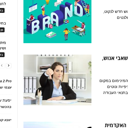
לחמ
בלו
ש חדש לנקוט,
לנטים
בחיר
מן 
ושימ
בלו
שאבי אנוש,
המינימום במקום
a 2 Pro
יות ונוטים
עצמי של
 בתנאי העבודה
יפעת
ע
בהכשרת
יאנא ק
 האקדמית