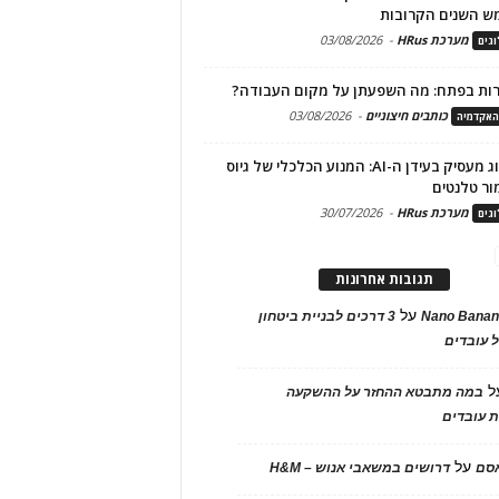
ש השנים הקרובות
מערכת HRus
-
03/08/2026
גים
ות בפתח: מה השפעתן על מקום העבודה?
כותבים חיצוניים
-
03/08/2026
האקדמיה
מיתוג מעסיק בעידן ה-AI: המנוע הכלכלי של גיוס
ור טלנטים
מערכת HRus
-
30/07/2026
גים
תגובות אחרונות
על
Nano Banan
3 דרכים לבניית ביטחון
 עובדים
ל
במה מתבטא ההחזר על ההשקעה
 עובדים
על
אסם
דרושים במשאבי אנוש – H&M