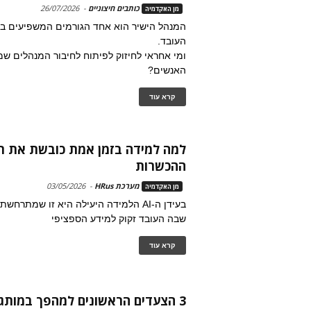
כותבים חיצוניים
-
26/07/2026
מן האקדמיה
המנהל הישיר הוא אחד הגורמים המשפיעים ביו
העובד.
ומי אחראי לחיזוק לפיתוח לחיבור המנהלים שמ
האנשים?
קרא עוד
למה למידה בזמן אמת כובשת את ת
ההכשרות
מערכת HRus
-
03/05/2026
מן האקדמיה
בעידן ה-AI הלמידה היעילה היא זו שמתרחש
שבה העובד זקוק למידע הספציפי
קרא עוד
3 הצעדים הראשונים למהפך במותג מעסיק גרוע