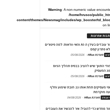
Warning
: A non-numeric value encount
/home/hrusco/public_ht
content/themes/Newsmag/includes/wp_booster/td_blo
on l
תבות אחרונות
שימור עובדים בעידן ה-AI והאי-וודאות: למה פיטורים
א פתרון קסם
מערכת HRus
-
05/08/2026
גים
מודי התווך שיש להציב בבסיס תהליך הגיוס
וג המעסיק
מערכת HRus
-
05/08/2026
גים
פי מעסיקים תחת אותו גג: חובת שימוע וחלף
עה מוקדמת
מערכת HRus
-
04/08/2026
י עבודה
ד מחדש כדי להוביל: איך להכשיר את העובדים