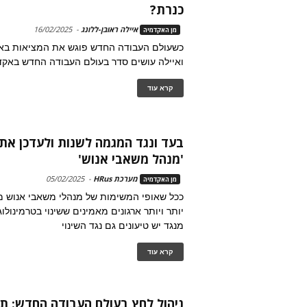
כנרת?
איילה ראובן-ללונג
-
16/02/2025
מן האקדמיה
כשעולם העבודה החדש פוגש את המציאות באק
ואיילה עושים סדר בעולם העבודה החדש באקד
קרא עוד
בעד ונגד המגמה לשנות ולעדכן את
'מנהל משאבי אנוש'
מערכת HRus
-
05/02/2025
מן האקדמיה
ככל שאופי המשימות של מנהלי משאבי אנוש 
יותר ויותר ארגונים מאמינים ששינוי בטרמינולוג
מנגד יש טיעונים גם נגד השינוי
קרא עוד
ניהול לחץ בעולם העבודה החדש: תו